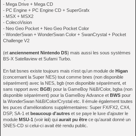
- Mega Drive + Mega CD
- PC Engine + PC Engine CD + SuperGrafx
- MSX + MSX2
- ColecoVision
- Neo Geo Pocket + Neo Geo Pocket Color
- WonderSwan + WonderSwan Color + SwanCrystal + Pocket
Challenge V2
(et
anciennement Nintendo DS
) mais aussi les sous systèmes
BS-X Satellaview et Sufami Turbo.
En fait bsnes existe toujours mais n'est qu'un module de
Higan
(concernant la Super NES) tout comme bnes (non disponible
séparément) avec la NES, bgb (non disponible séparément, et
sans rapport avec
BGB
) pour la GameBoy N&B/Color, bgba (non
disponible séparément) pour la GameBoy Advance et
BWS
pour
la WonderSwan N&B/Color/Crystal etc. Il émule également toutes
les puces d'améliorations supplémentaires: Super FX/FX2, CX4,
DSP, SA-1 et
beaucoup d'autres
et se paye le luxe d'ajouter le
module
MSU-1
(voir
ici
) qui
aurait pu être
ce qu'aurait donné un
SNES-CD si celui-ci avait été rendu public.