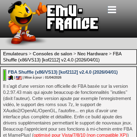
Emulateurs
>
Consoles de salon
>
Nec Hardware
>
FBA
Shuffle (x86/VS13) [kof2112] v2.4.0 (2026/04/01)
FBA Shuffle (x86/VS13) [kof2112] v2.4.0 (2026/04/01)
|
| Mise à jour : 01/04/2026
Il s'agit d'une version non officielle de FBA basée sur la version
0.2.97.43 mais qui ajoute beaucoup de fonctionnalités "inutiles"
(dixit l'auteur). Cette version ajoute par exemple l'enregistrement
vidéo, le support des roms sous 7z, le support de
XAudio2/OpenAL/OpenGL, l'autofire... en plus d'avoir une
interface plus complète et détaillée. Enfin ce build ajoute des
drivers supplémentaires permettant le support de nouveaux jeux.
Beaucoup l'apprécient pour ses fonctions à mi-chemin entre FBA
et MamePlus! (
optimisé pour Vista/7/8/10 (non compatible XP)
)