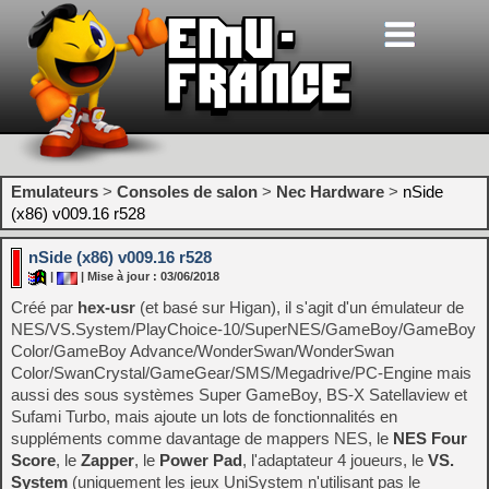
Emulateurs
>
Consoles de salon
>
Nec Hardware
>
nSide
(x86) v009.16 r528
nSide (x86) v009.16 r528
|
| Mise à jour : 03/06/2018
Créé par
hex-usr
(et basé sur Higan), il s'agit d'un émulateur de
NES/VS.System/PlayChoice-10/SuperNES/GameBoy/GameBoy
Color/GameBoy Advance/WonderSwan/WonderSwan
Color/SwanCrystal/GameGear/SMS/Megadrive/PC-Engine mais
aussi des sous systèmes Super GameBoy, BS-X Satellaview et
Sufami Turbo, mais ajoute un lots de fonctionnalités en
suppléments comme davantage de mappers NES, le
NES Four
Score
, le
Zapper
, le
Power Pad
, l'adaptateur 4 joueurs, le
VS.
System
(uniquement les jeux UniSystem n'utilisant pas le