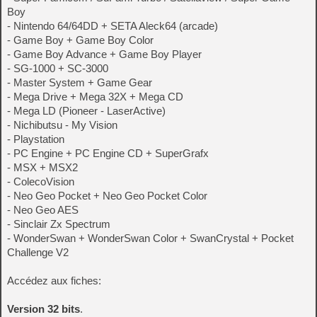
Boy
- Nintendo 64/64DD + SETA Aleck64 (arcade)
- Game Boy + Game Boy Color
- Game Boy Advance + Game Boy Player
- SG-1000 + SC-3000
- Master System + Game Gear
- Mega Drive + Mega 32X + Mega CD
- Mega LD (Pioneer - LaserActive)
- Nichibutsu - My Vision
- Playstation
- PC Engine + PC Engine CD + SuperGrafx
- MSX + MSX2
- ColecoVision
- Neo Geo Pocket + Neo Geo Pocket Color
- Neo Geo AES
- Sinclair Zx Spectrum
- WonderSwan + WonderSwan Color + SwanCrystal + Pocket
Challenge V2
Accédez aux fiches:
Version 32 bits
.