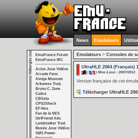
News
Emulateurs
Utilita
Emulateurs
>
Consoles de s
EmuFrance Forum
EmuFrance IRC
===================
UltraHLE 2064 (Français) 1
Actus Jeux Vidéos
|
| Mise à jour : 20/07/2012
Arcade Fans
Amiga Museum
Version française de cet émula
Arkames Trad.
Bruno C. Zone
Télécharger UltraHLE 2064
Calice
CBSata
CPS2Shock
EF-Nes
Fan de la NES
GirlFriend Adv.
Landstalker Trad.
Musée Jeux Vidéos
SMS Power