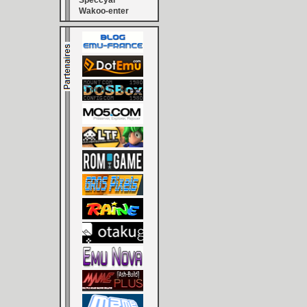
Speccyal
Wakoo-enter