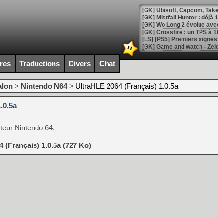
[GK] Mistfall Hunter : déjà 
[GK] Wo Long 2 évolue avec
[GK] Crossfire : un TPS à 100
[LS] [PS5] Premiers signes 
ires
Traductions
Divers
Chat
alon
>
Nintendo N64
>
UltraHLE 2064 (Français) 1.0.5a
[Mo5] DOOM arrive en cart
[GK] Bethesda fête les 30 
.0.5a
[GK] Roblox : l'action en B
teur Nintendo 64.
[GK] Agenda - GeForce NOW
[GK] Devolver Digital en a 
 (Français) 1.0.5a (727 Ko)
[LS] [PS5] ps5-y2jb-autolo
[GK] Pourquoi Marvel Tokon 
[GK] Test : Restory : Chill
[GK] GTA 6 : Rockstar Games
[GK] Hot Wheels Infinite Rus
[GK] Mémoire cash - Secret 
[GK] Résultats Nintendo : 