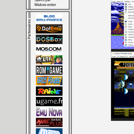
Speccyal
Wakoo-enter