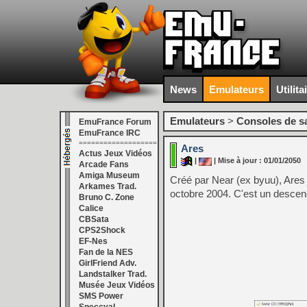
News
Emulateurs
Utilita
Emulateurs
>
Consoles de s
EmuFrance Forum
EmuFrance IRC
===================
Ares
Actus Jeux Vidéos
|
| Mise à jour : 01/01/2050
Arcade Fans
Amiga Museum
Créé par Near (ex byuu), Are
Arkames Trad.
octobre 2004. C'est un descenda
Bruno C. Zone
Calice
CBSata
CPS2Shock
EF-Nes
Fan de la NES
GirlFriend Adv.
Landstalker Trad.
Musée Jeux Vidéos
SMS Power