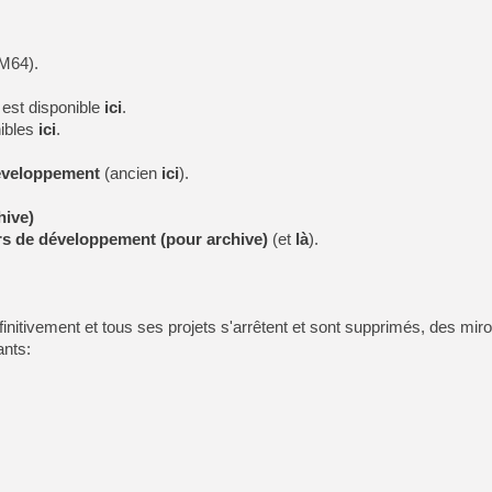
M64).
 est disponible
ici
.
ibles
ici
.
développement
(ancien
ici
).
hive)
urs de développement (pour archive)
(et
là
).
éfinitivement et tous ses projets s'arrêtent et sont supprimés, des mir
ants: