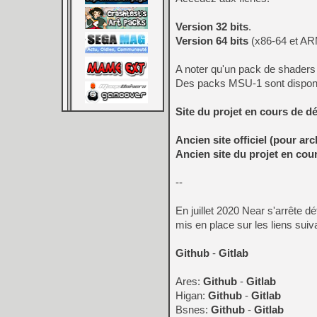
Version 32 bits
.
Version 64 bits
(x86-64 et AR
A noter qu'un pack de shaders
Des packs MSU-1 sont dispon
Site du projet en cours de 
Ancien site officiel (pour arc
Ancien site du projet en co
--
En juillet 2020 Near s'arrête d
mis en place sur les liens suiv
Github
-
Gitlab
Ares:
Github
-
Gitlab
Higan:
Github
-
Gitlab
Bsnes:
Github
-
Gitlab