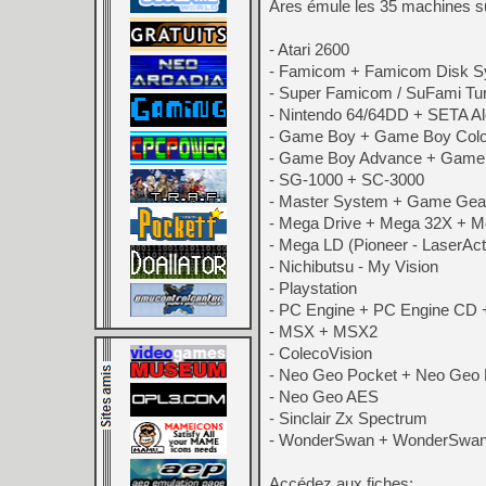
Ares émule les 35 machines s
- Atari 2600
- Famicom + Famicom Disk 
- Super Famicom / SuFami Tur
- Nintendo 64/64DD + SETA Al
- Game Boy + Game Boy Colo
- Game Boy Advance + Game 
- SG-1000 + SC-3000
- Master System + Game Gea
- Mega Drive + Mega 32X + 
- Mega LD (Pioneer - LaserAct
- Nichibutsu - My Vision
- Playstation
- PC Engine + PC Engine CD 
- MSX + MSX2
- ColecoVision
- Neo Geo Pocket + Neo Geo 
- Neo Geo AES
- Sinclair Zx Spectrum
- WonderSwan + WonderSwan C
Accédez aux fiches: