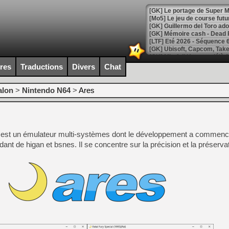
[GK] Le portage de Super M
[Mo5] Le jeu de course fut
[GK] Guillermo del Toro ado
[LTF] Eté 2026 - Séquence 
[GK] Mistfall Hunter : déjà 
[GK] Wo Long 2 évolue avec
ires
Traductions
Divers
Chat
[GK] Crossfire : un TPS à 100
[LS] [PS5] Premiers signes 
alon
>
Nintendo N64
>
Ares
s est un émulateur multi-systèmes dont le développement a commenc
[Mo5] DOOM arrive en cart
[GK] Bethesda fête les 30 
nt de higan et bsnes. Il se concentre sur la précision et la préservat
[GK] Roblox : l'action en B
[GK] Agenda - GeForce NOW
[GK] Devolver Digital en a 
[LS] [PS5] ps5-y2jb-autolo
[GK] Pourquoi Marvel Tokon 
[GK] Test : Restory : Chill