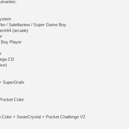
uivantes:
System
bo / Satellaview / Super Game Boy
eck64 (arcade)
r
Boy Player
r
Mega CD
ive)
+ SuperGrafx
Pocket Color
olor + SwanCrystal + Pocket Challenge V2