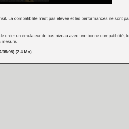
[Mo5] Deux inédits du Virtu
[GK] Le beat'em up The Walk
if. La compatibilité n'est pas élevée et les performances ne sont pa
[GK] Endless Legend 2 : enf
t de créer un émulateur de bas niveau avec une bonne compatibilité, t
à mesure.
[LS] [PS5] Le WebKit Userl
/09/05) (2.4 Mo)
[GK] Oubliez Crazy Taxi, S
[LS] [Switch] NSZ 5.0.0 es
[GK] No More Room in Hell 2
[GK] Un chatbot Atelier Ryz