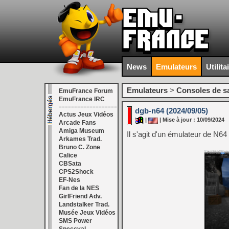
News
Emulateurs
Utilita
Emulateurs
>
Consoles de s
EmuFrance Forum
EmuFrance IRC
===================
dgb-n64 (2024/09/05)
Actus Jeux Vidéos
|
| Mise à jour : 10/09/2024
Arcade Fans
Amiga Museum
Il s'agit d'un émulateur de N6
Arkames Trad.
Bruno C. Zone
Calice
CBSata
CPS2Shock
EF-Nes
Fan de la NES
GirlFriend Adv.
Landstalker Trad.
Musée Jeux Vidéos
SMS Power