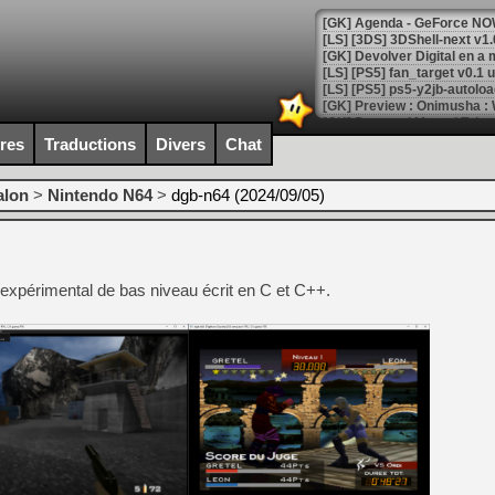
[GK] Agenda - GeForce NOW
[GK] Devolver Digital en a 
[LS] [PS5] ps5-y2jb-autolo
[GK] Pourquoi Marvel Tokon 
[GK] Test : Restory : Chill
ires
Traductions
Divers
Chat
[GK] GTA 6 : Rockstar Games
[GK] Hot Wheels Infinite Rus
[GK] Mémoire cash - Secret 
alon
>
Nintendo N64
>
dgb-n64 (2024/09/05)
[GK] Résultats Nintendo : 
[GK] Déjà des dégraissage
[Mo5] Brickboy cherche à r
4 expérimental de bas niveau écrit en C et C++.
[GK] Minecraft et ses « Gra
[GK] Beast of Reincarnation
[GK] Ubisoft : fin de parti
[GK] Mémoire cash - Metroid
[GK] Dan Houser (GTA) défe
[GK] Comment EA Sports FC
[GK] Crimson Moon : un Dark
[GK] Isle of Reveries : le j
[GK] Moonlighter 2 : The En
[GK] Capcom relance Monste