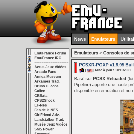
News
Emulateurs
Utilita
Emulateurs
>
Consoles de s
EmuFrance Forum
EmuFrance IRC
===================
PCSXR-PGXP v1.9.95 Build
Actus Jeux Vidéos
|
| Mise à jour : 10/11/2021
Arcade Fans
Amiga Museum
Basé sur
PCSX Reloaded
(lu
Arkames Trad.
Pipeline) apporte une haute p
Bruno C. Zone
disponible en émulation et non 
Calice
CBSata
CPS2Shock
EF-Nes
Fan de la NES
GirlFriend Adv.
Landstalker Trad.
Musée Jeux Vidéos
SMS Power