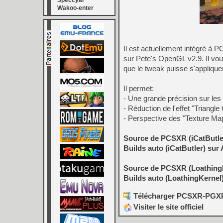
Speccyal
Wakoo-enter
Il est actuellement intégré à 
sur Pete's OpenGL v2.9. Il vo
que le tweak puisse s'appliquer
Il permet:
- Une grande précision sur les
- Réduction de l'effet "Triangle
- Perspective des "Texture Mapp
Source de PCSXR (iCatButle
Builds auto (iCatButler) sur
Source de PCSXR (Loathing
Builds auto (LoathingKernel
Télécharger PCSXR-PGXP v
Visiter le site officiel