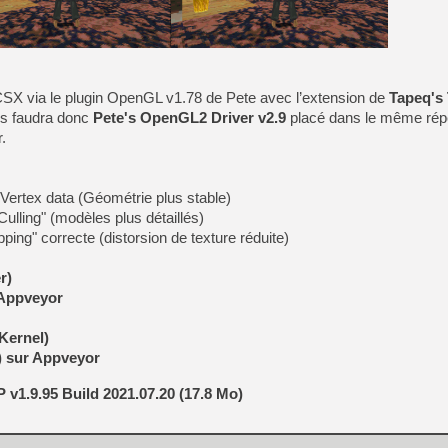
[LS] [PS5] Le WebKit Userl
PCSX via le plugin OpenGL v1.78 de Pete avec l’extension de
Tapeq's
[GK] Oubliez Crazy Taxi, S
us faudra donc
Pete's OpenGL2 Driver v2.9
placé dans le même répe
.
[LS] [Switch] NSZ 5.0.0 es
[GK] No More Room in Hell 2
 Vertex data (Géométrie plus stable)
[GK] Un chatbot Atelier Ryz
 Culling" (modèles plus détaillés)
[GK] Mémoire cash - Splatte
ing" correcte (distorsion de texture réduite)
[GK] Nvidia : le prix des 
[GK] Suikoden Star Leap : 
r)
[Mo5] La mini borne d’arc
 Appveyor
Kernel)
) sur Appveyor
1.9.95 Build 2021.07.20 (17.8 Mo)