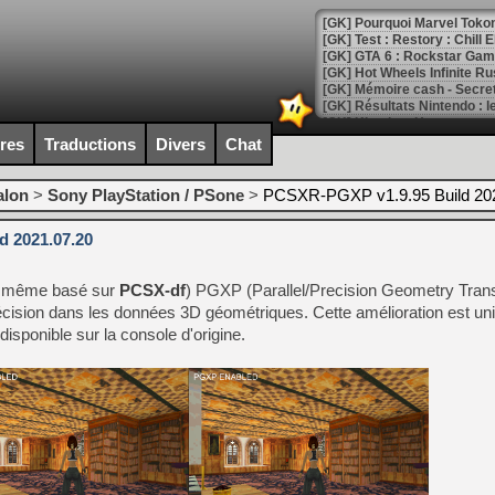
[GK] Pourquoi Marvel Tokon 
[GK] Test : Restory : Chill
[GK] GTA 6 : Rockstar Games
[GK] Hot Wheels Infinite Rus
[GK] Mémoire cash - Secret 
[GK] Résultats Nintendo : 
[GK] Déjà des dégraissage
ires
Traductions
Divers
Chat
[Mo5] Brickboy cherche à r
[GK] Minecraft et ses « Gra
alon
>
Sony PlayStation / PSone
>
PCSXR-PGXP v1.9.95 Build 20
[GK] Beast of Reincarnation
 2021.07.20
[GK] Ubisoft : fin de parti
[GK] Mémoire cash - Metroid
[GK] Dan Houser (GTA) défe
i même basé sur
PCSX-df
) PGXP (Parallel/Precision Geometry Tran
[GK] Comment EA Sports FC
[GK] Crimson Moon : un Dark
récision dans les données 3D géométriques. Cette amélioration est u
[GK] Isle of Reveries : le j
disponible sur la console d'origine.
[GK] Moonlighter 2 : The En
[GK] Capcom relance Monste
[Mo5] Deux inédits du Virtu
[GK] Le beat'em up The Walk
[GK] Endless Legend 2 : enf