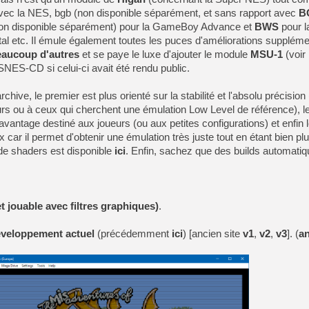
vec la NES, bgb (non disponible séparément, et sans rapport avec
B
n disponible séparément) pour la GameBoy Advance et
BWS
pour l
etc. Il émule également toutes les puces d'améliorations suppléme
eaucoup d'autres
et se paye le luxe d'ajouter le module
MSU-1
(voir
NES-CD si celui-ci avait été rendu public.
rchive, le premier est plus orienté sur la stabilité et l'absolu précision (
rs ou à ceux qui cherchent une émulation Low Level de référence), l
vantage destiné aux joueurs (ou aux petites configurations) et enfin l
ar il permet d'obtenir une émulation très juste tout en étant bien pl
 de shaders est disponible
ici
. Enfin, sachez que des builds automatiq
t jouable avec filtres graphiques)
.
développement actuel
(précédemment
ici
) [ancien site
v1
,
v2
,
v3
]. (
a