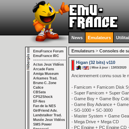
News
Emulateurs
Utilita
Emulateurs
>
Consoles de s
EmuFrance Forum
EmuFrance IRC
===================
Higan (32 bits) v110
Actus Jeux Vidéos
|
| Mise à jour : 13/03/2020
Arcade Fans
Amiga Museum
Anciennement connu sous le no
Arkames Trad.
Bruno C. Zone
- Famicom + Famicom Disk 
Calice
CBSata
- Super Famicom + Super Ga
CPS2Shock
- Game Boy + Game Boy Colo
EF-Nes
- Game Boy Advance + Game 
Fan de la NES
- SG-1000 + SC-3000
GirlFriend Adv.
Landstalker Trad.
- Master System + Game Gea
Musée Jeux Vidéos
- Mega Drive + Mega CD
SMS Power
- PC Engine + PC Engine CD 