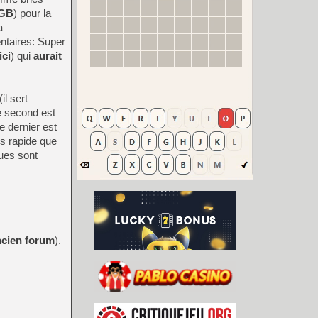
GB
) pour la
a
ntaires: Super
ici
) qui
aurait
il sert
e second est
e dernier est
us rapide que
ues sont
ncien forum
).