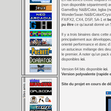
(non disponible séparément) a
GameBoy N&B/Color, bgba (no
WonderSwan N&B/Color/Crystal 
FX/FX2, CX4, DSP, SA-1 et
b
pu être
ce qu'aurait donné un S
Il y a trois binaires dans cette a
principalement aux développeu
orienté performance et donc d'a
un astucieux mélange des deux c
le premier. A noter qu'un pack
disponibles
ici
.
Version 64 bits disponible
ici
.
Version polyvalente (rapide e
Site du projet en cours de 