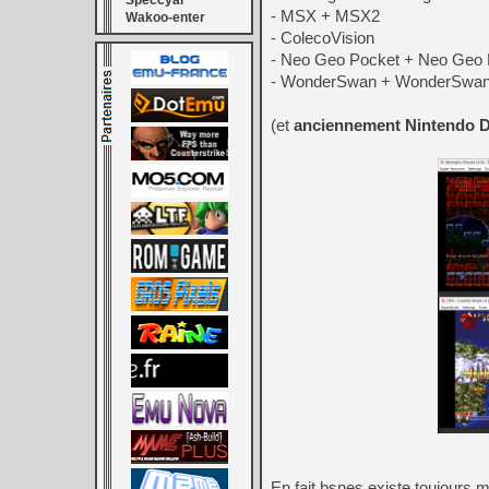
Speccyal
- MSX + MSX2
Wakoo-enter
- ColecoVision
- Neo Geo Pocket + Neo Geo 
- WonderSwan + WonderSwan C
(et
anciennement Nintendo 
En fait bsnes existe toujours 