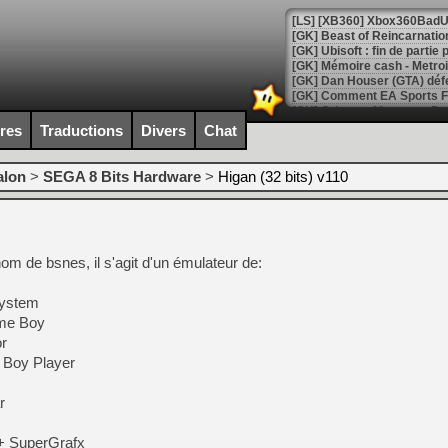
[GK] Beast of Reincarnation
[GK] Ubisoft : fin de parti
[GK] Mémoire cash - Metroid
[GK] Dan Houser (GTA) défe
[GK] Comment EA Sports FC
[GK] Crimson Moon : un Dark
[GK] Isle of Reveries : le j
ires
Traductions
Divers
Chat
[GK] Moonlighter 2 : The En
[GK] Capcom relance Monste
alon
>
SEGA 8 Bits Hardware
>
Higan (32 bits) v110
[Mo5] Deux inédits du Virtu
[GK] Le beat'em up The Walk
m de bsnes, il s'agit d'un émulateur de:
[GK] Endless Legend 2 : enf
System
me Boy
[LS] [PS5] Le WebKit Userl
r
Boy Player
[GK] Oubliez Crazy Taxi, S
r
[LS] [Switch] NSZ 5.0.0 es
+ SuperGrafx