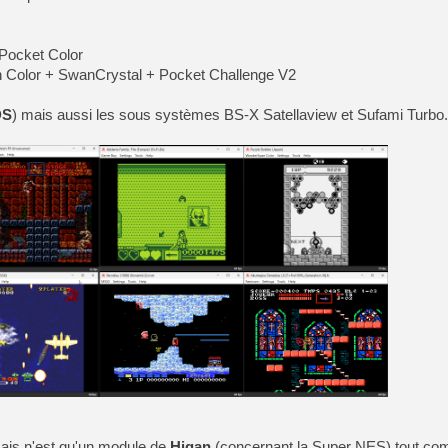
[GK] No More Room in Hell 2
[GK] Un chatbot Atelier Ryz
Pocket Color
[GK] Mémoire cash - Splatte
olor + SwanCrystal + Pocket Challenge V2
[GK] Nvidia : le prix des 
[GK] Suikoden Star Leap : 
DS
) mais aussi les sous systèmes BS-X Satellaview et Sufami Turbo.
[Mo5] La mini borne d’arc
[GK] Atari renoue avec les 
[GK] Le studio de FIFA Worl
[GK] La PlayStation 1 en L
[GK] Dawn of War 4 : les Né
[GK] CloverPit : l'héritier
[GK] Stellar Blade : Blood R
[GK] Palworld Online est a
[GK] Wuchang 2 : le souls-l
[GK] Minecraft et ses « Gra
mais n'est qu'un module de
Higan
(concernant la Super NES) tout c