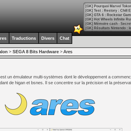
[GK] Pourquoi Marvel Tokon 
[GK] Test : Restory : Chill
[GK] GTA 6 : Rockstar Games
[GK] Hot Wheels Infinite Rus
[GK] Mémoire cash - Secret 
[GK] Résultats Nintendo : 
[GK] Déjà des dégraissage
ires
Traductions
Divers
Chat
[Mo5] Brickboy cherche à r
[GK] Minecraft et ses « Gra
alon
>
SEGA 8 Bits Hardware
>
Ares
[GK] Beast of Reincarnation
[GK] Ubisoft : fin de parti
[GK] Mémoire cash - Metroid
[GK] Dan Houser (GTA) défe
s est un émulateur multi-systèmes dont le développement a commenc
[GK] Comment EA Sports FC
[GK] Crimson Moon : un Dark
nt de higan et bsnes. Il se concentre sur la précision et la préservat
[GK] Isle of Reveries : le j
[GK] Moonlighter 2 : The En
[GK] Capcom relance Monste
[Mo5] Deux inédits du Virtu
[GK] Le beat'em up The Walk
[GK] Endless Legend 2 : enf