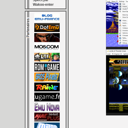
Speccyal
Wakoo-enter