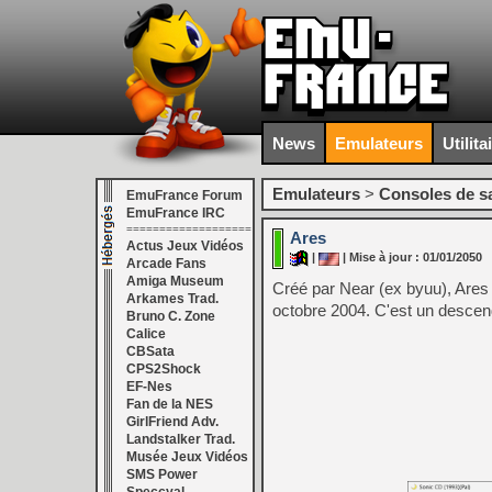
News
Emulateurs
Utilita
Emulateurs
>
Consoles de s
EmuFrance Forum
EmuFrance IRC
===================
Ares
Actus Jeux Vidéos
|
| Mise à jour : 01/01/2050
Arcade Fans
Amiga Museum
Créé par Near (ex byuu), Are
Arkames Trad.
octobre 2004. C'est un descenda
Bruno C. Zone
Calice
CBSata
CPS2Shock
EF-Nes
Fan de la NES
GirlFriend Adv.
Landstalker Trad.
Musée Jeux Vidéos
SMS Power