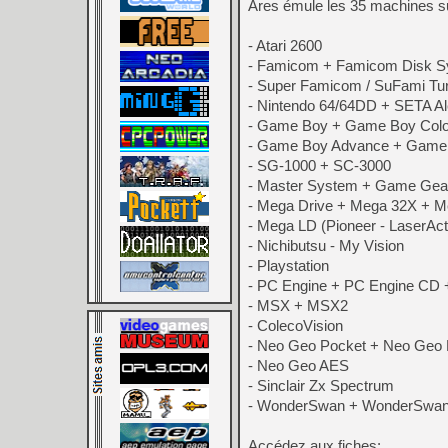
Ares émule les 35 machines s
- Atari 2600
- Famicom + Famicom Disk 
- Super Famicom / SuFami Tur
- Nintendo 64/64DD + SETA Al
- Game Boy + Game Boy Colo
- Game Boy Advance + Game 
- SG-1000 + SC-3000
- Master System + Game Gea
- Mega Drive + Mega 32X + 
- Mega LD (Pioneer - LaserAct
- Nichibutsu - My Vision
- Playstation
- PC Engine + PC Engine CD 
- MSX + MSX2
- ColecoVision
- Neo Geo Pocket + Neo Geo 
- Neo Geo AES
- Sinclair Zx Spectrum
- WonderSwan + WonderSwan C
Accédez aux fiches: