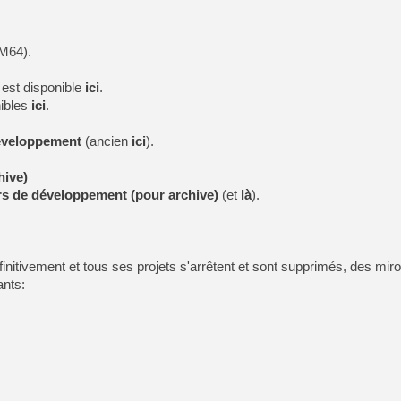
M64).
 est disponible
ici
.
ibles
ici
.
développement
(ancien
ici
).
hive)
urs de développement (pour archive)
(et
là
).
éfinitivement et tous ses projets s'arrêtent et sont supprimés, des mir
ants: