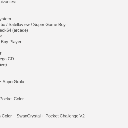
uivantes:
System
bo / Satellaview / Super Game Boy
eck64 (arcade)
r
Boy Player
r
Mega CD
ive)
+ SuperGrafx
Pocket Color
olor + SwanCrystal + Pocket Challenge V2