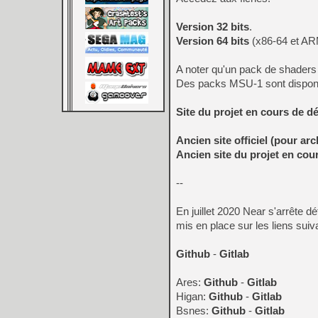
Version 32 bits
.
Version 64 bits
(x86-64 et AR
A noter qu'un pack de shaders
Des packs MSU-1 sont dispon
Site du projet en cours de 
Ancien site officiel (pour arc
Ancien site du projet en co
--
En juillet 2020 Near s'arrête d
mis en place sur les liens suiv
Github
-
Gitlab
Ares:
Github
-
Gitlab
Higan:
Github
-
Gitlab
Bsnes:
Github
-
Gitlab