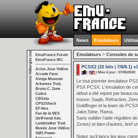
News
Emulateurs
Utilita
Emulateurs
>
Consoles de s
EmuFrance Forum
EmuFrance IRC
===================
PCSX2 (32 bits | 7/8/8.1) v1
Actus Jeux Vidéos
|
| Mise à jour : 07/05/2020
Arcade Fans
Amiga Museum
Le tout premier émulateur PS2 d
Arkames Trad.
PSX PCSX. L'émulation de cet
Bruno C. Zone
début a été rejoint par beauco
Calice
CBSata
trouve: Saqib, Refraction, Zero
CPS2Shock
Goldfinger et la team de PCSX
EF-Nes
Jake.Stine, Rama.
Fan de la NES
Sans oublier l'aide régulière
GirlFriend Adv.
Landstalker Trad.
Zsnes) et bien d'autres, bref u
Musée Jeux Vidéos
SMS Power
Notez qu'il lance les jeux co