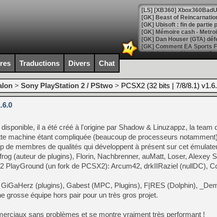
[GK] Beast of Reincarnation
[GK] Ubisoft : fin de parti
[GK] Mémoire cash - Metroid
[GK] Dan Houser (GTA) défe
[GK] Comment EA Sports FC
[GK] Crimson Moon : un Dark
[GK] Isle of Reveries : le j
ires
Traductions
Divers
Chat
[GK] Moonlighter 2 : The En
[GK] Capcom relance Monste
alon
>
Sony PlayStation 2 / PStwo
>
PCSX2 (32 bits | 7/8/8.1) v1.6
.6.0
[Mo5] Deux inédits du Virtu
[GK] Le beat'em up The Walk
isponible, il a été créé à l'origine par Shadow & Linuzappz, la team 
[GK] Endless Legend 2 : enf
te machine étant compliquée (beaucoup de processeurs notamment) 
up de membres de qualités qui développent à présent sur cet émulateu
frog (auteur de plugins), Florin, Nachbrenner, auMatt, Loser, Alexey Si
[LS] [PS5] Le WebKit Userl
2 PlayGround (un fork de PCSX2): Arcum42, drkIIRaziel (nullDC), Co
 de GiGaHerz (plugins), Gabest (MPC, Plugins), F|RES (Dolphin), _D
[GK] Oubliez Crazy Taxi, S
ne grosse équipe hors pair pour un très gros projet.
[LS] [Switch] NSZ 5.0.0 es
mmerciaux sans problèmes et se montre vraiment très performant !