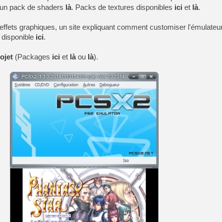
 un pack de shaders
là
. Packs de textures disponibles
ici
et
là
.
[GK] No More Room in Hell 2
[GK] Un chatbot Atelier Ryz
effets graphiques, un site expliquant comment customiser l'émulateu
[GK] Mémoire cash - Splatte
 disponible
ici
.
[GK] Nvidia : le prix des 
[GK] Suikoden Star Leap : 
ojet
(Packages
ici
et
là
ou
là
).
[Mo5] La mini borne d’arc
[GK] Atari renoue avec les 
[GK] Le studio de FIFA Worl
[GK] La PlayStation 1 en L
[GK] Dawn of War 4 : les Né
[GK] CloverPit : l'héritier
[GK] Stellar Blade : Blood R
[GK] Palworld Online est a
[GK] Wuchang 2 : le souls-l
[GK] Minecraft et ses « Gra