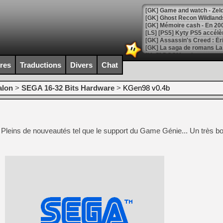
[Mo5] DOOM arrive en cart
[GK] Bethesda fête les 30 
ires
Traductions
Divers
Chat
[GK] Roblox : l'action en B
alon
>
SEGA 16-32 Bits Hardware
>
KGen98 v0.4b
[GK] Agenda - GeForce NOW
[GK] Devolver Digital en a 
[LS] [PS5] ps5-y2jb-autolo
 Pleins de nouveautés tel que le support du Game Génie... Un très b
[GK] Pourquoi Marvel Tokon 
[GK] Test : Restory : Chill
[GK] GTA 6 : Rockstar Games
[GK] Hot Wheels Infinite Rus
[GK] Mémoire cash - Secret 
[GK] Résultats Nintendo : 
[GK] Déjà des dégraissage
[Mo5] Brickboy cherche à r
[GK] Minecraft et ses « Gra