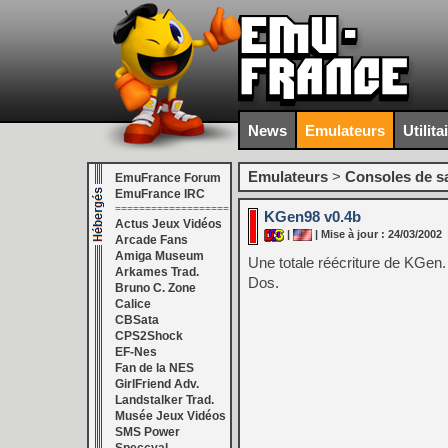
News
Emulateurs
Utilita
Emulateurs
>
Consoles de s
EmuFrance Forum
EmuFrance IRC
===================
KGen98 v0.4b
Actus Jeux Vidéos
|
| Mise à jour : 24/03/2002
Arcade Fans
Amiga Museum
Une totale réécriture de KGen.
Arkames Trad.
Dos.
Bruno C. Zone
Calice
CBSata
CPS2Shock
EF-Nes
Fan de la NES
GirlFriend Adv.
Landstalker Trad.
Musée Jeux Vidéos
SMS Power