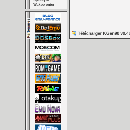
Speccyal
Wakoo-enter
Télécharger KGen98 v0.4b