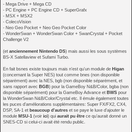
- Mega Drive + Mega CD
- PC Engine + PC Engine CD + SuperGrafx
- MSX + MSX2
- ColecoVision
- Neo Geo Pocket + Neo Geo Pocket Color
- WonderSwan + WonderSwan Color + SwanCrystal + Pocket
Challenge V2
(et
anciennement Nintendo DS
) mais aussi les sous systèmes
BS-X Satellaview et Sufami Turbo.
En fait bsnes existe toujours mais n'est qu'un module de
Higan
(concernant la Super NES) tout comme bnes (non disponible
séparément) avec la NES, bgb (non disponible séparément, et
sans rapport avec
BGB
) pour la GameBoy N&B/Color, bgba (non
disponible séparément) pour la GameBoy Advance et
BWS
pour
la WonderSwan N&B/Color/Crystal etc. Il émule également toutes
les puces d'améliorations supplémentaires: Super FX/FX2, CX4,
DSP, SA-1 et
beaucoup d'autres
et se paye le luxe d'ajouter le
module
MSU-1
(voir
ici
) qui
aurait pu être
ce qu'aurait donné un
SNES-CD si celui-ci avait été rendu public.