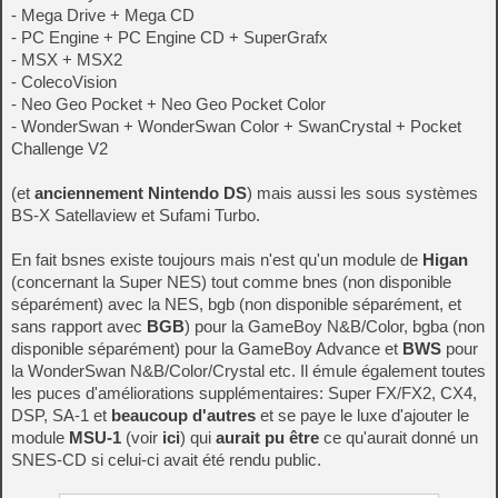
- Mega Drive + Mega CD
- PC Engine + PC Engine CD + SuperGrafx
- MSX + MSX2
- ColecoVision
- Neo Geo Pocket + Neo Geo Pocket Color
- WonderSwan + WonderSwan Color + SwanCrystal + Pocket
Challenge V2
(et
anciennement Nintendo DS
) mais aussi les sous systèmes
BS-X Satellaview et Sufami Turbo.
En fait bsnes existe toujours mais n'est qu'un module de
Higan
(concernant la Super NES) tout comme bnes (non disponible
séparément) avec la NES, bgb (non disponible séparément, et
sans rapport avec
BGB
) pour la GameBoy N&B/Color, bgba (non
disponible séparément) pour la GameBoy Advance et
BWS
pour
la WonderSwan N&B/Color/Crystal etc. Il émule également toutes
les puces d'améliorations supplémentaires: Super FX/FX2, CX4,
DSP, SA-1 et
beaucoup d'autres
et se paye le luxe d'ajouter le
module
MSU-1
(voir
ici
) qui
aurait pu être
ce qu'aurait donné un
SNES-CD si celui-ci avait été rendu public.