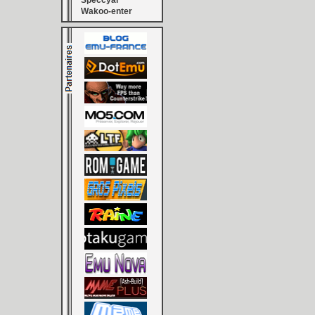
Speccyal
Wakoo-enter