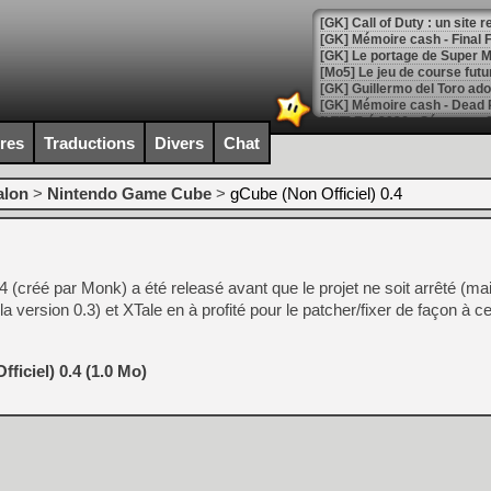
[GK] Le portage de Super M
[Mo5] Le jeu de course fut
[GK] Guillermo del Toro ado
[LTF] Eté 2026 - Séquence 
ires
Traductions
Divers
Chat
[GK] Mistfall Hunter : déjà 
[GK] Wo Long 2 évolue avec
[GK] Crossfire : un TPS à 100
alon
>
Nintendo Game Cube
>
gCube (Non Officiel) 0.4
[LS] [PS5] Premiers signes 
créé par Monk) a été releasé avant que le projet ne soit arrêté (mai
e la version 0.3) et XTale en à profité pour le patcher/fixer de façon à ce 
[Mo5] DOOM arrive en cart
[GK] Bethesda fête les 30 
[GK] Roblox : l'action en B
ficiel) 0.4 (1.0 Mo)
[GK] Agenda - GeForce NOW
[GK] Devolver Digital en a 
[LS] [PS5] ps5-y2jb-autolo