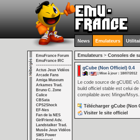
News
Emulateurs
Utilita
Emulateurs
>
Consoles de s
EmuFrance Forum
EmuFrance IRC
===================
gCube (Non Officiel) 0.4
Actus Jeux Vidéos
|
| Mise à jour : 18/07/2012
Arcade Fans
Amiga Museum
Le code source de gCUBE v0.4 (
Arkames Trad.
build officiel stable est celui d
Bruno C. Zone
compilable avec Mingw/Msys.
Calice
CBSata
CPS2Shock
Télécharger gCube (Non Of
EF-Nes
Visiter le site officiel
Fan de la NES
GirlFriend Adv.
Landstalker Trad.
Musée Jeux Vidéos
SMS Power