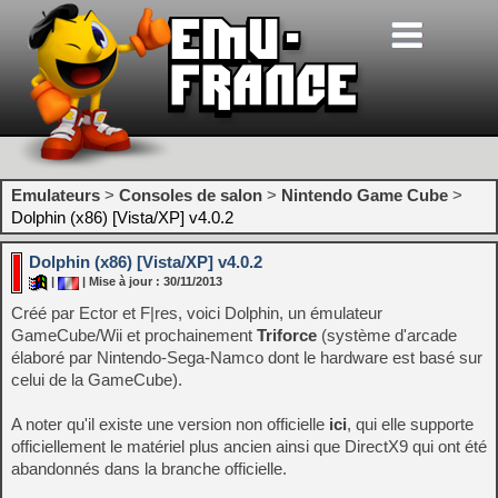
Emulateurs
>
Consoles de salon
>
Nintendo Game Cube
>
Dolphin (x86) [Vista/XP] v4.0.2
Dolphin (x86) [Vista/XP] v4.0.2
|
| Mise à jour : 30/11/2013
Créé par Ector et F|res, voici Dolphin, un émulateur
GameCube/Wii et prochainement
Triforce
(système d'arcade
élaboré par Nintendo-Sega-Namco dont le hardware est basé sur
celui de la GameCube).
A noter qu'il existe une version non officielle
ici
, qui elle supporte
officiellement le matériel plus ancien ainsi que DirectX9 qui ont été
abandonnés dans la branche officielle.