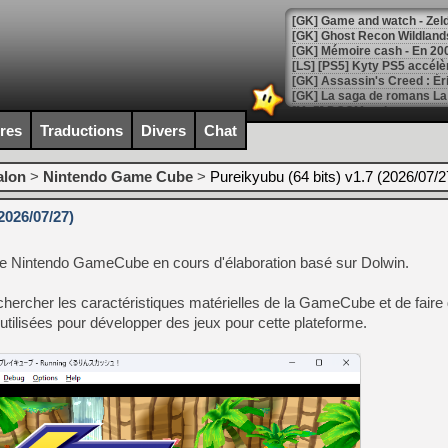
[Mo5] DOOM arrive en cart
[GK] Bethesda fête les 30 
ires
Traductions
Divers
Chat
[GK] Roblox : l'action en B
alon
>
Nintendo Game Cube
>
Pureikyubu (64 bits) v1.7 (2026/07/2
[GK] Agenda - GeForce NOW
2026/07/27)
[GK] Devolver Digital en a 
[LS] [PS5] ps5-y2jb-autolo
de Nintendo GameCube en cours d'élaboration basé sur Dolwin.
[GK] Pourquoi Marvel Tokon 
[GK] Test : Restory : Chill
chercher les caractéristiques matérielles de la GameCube et de faire d
[GK] GTA 6 : Rockstar Games
 utilisées pour développer des jeux pour cette plateforme.
[GK] Hot Wheels Infinite Rus
[GK] Mémoire cash - Secret 
[GK] Résultats Nintendo : 
[GK] Déjà des dégraissage
[Mo5] Brickboy cherche à r
[GK] Minecraft et ses « Gra