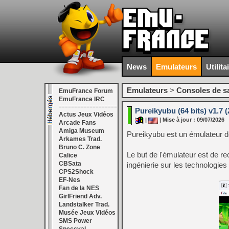
News
Emulateurs
Utilita
Emulateurs
>
Consoles de s
EmuFrance Forum
EmuFrance IRC
===================
Pureikyubu (64 bits) v1.7 (
Actus Jeux Vidéos
|
| Mise à jour : 09/07/2026
Arcade Fans
Amiga Museum
Pureikyubu est un émulateur 
Arkames Trad.
Bruno C. Zone
Le but de l'émulateur est de re
Calice
CBSata
ingénierie sur les technologies
CPS2Shock
EF-Nes
Fan de la NES
GirlFriend Adv.
Landstalker Trad.
Musée Jeux Vidéos
SMS Power