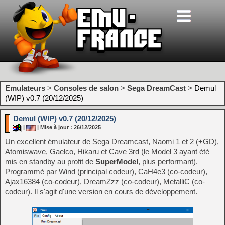
Emulateurs
>
Consoles de salon
>
Sega DreamCast
>
Demul
(WIP) v0.7 (20/12/2025)
Demul (WIP) v0.7 (20/12/2025)
|
| Mise à jour : 26/12/2025
Un excellent émulateur de Sega Dreamcast, Naomi 1 et 2 (+GD),
Atomiswave, Gaelco, Hikaru et Cave 3rd (le Model 3 ayant été
mis en standby au profit de
SuperModel
, plus performant).
Programmé par Wind (principal codeur), CaH4e3 (co-codeur),
Ajax16384 (co-codeur), DreamZzz (co-codeur), MetalliC (co-
codeur). Il s'agit d'une version en cours de développement.