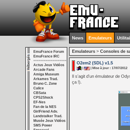
News
Emulateurs
Utilita
Emulateurs
>
Consoles de s
EmuFrance Forum
EmuFrance IRC
===================
O2em2 (SDL) v1.5
Actus Jeux Vidéos
|
| Mise à jour : 17/07/2012
Arcade Fans
Amiga Museum
Il s'agit d'un émulateur de Od
Arkames Trad.
ça !).
Bruno C. Zone
Calice
CBSata
CPS2Shock
EF-Nes
Fan de la NES
GirlFriend Adv.
Landstalker Trad.
Musée Jeux Vidéos
SMS Power