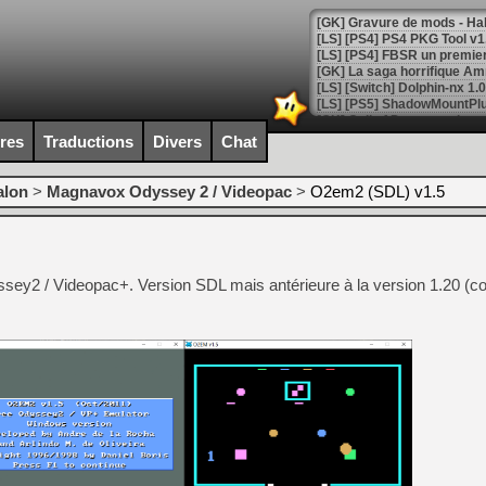
[GK] La saga horrifique Am
ires
Traductions
Divers
Chat
[GK] Le portage de Super M
[Mo5] Le jeu de course fut
[GK] Guillermo del Toro ado
alon
>
Magnavox Odyssey 2 / Videopac
>
O2em2 (SDL) v1.5
[LTF] Eté 2026 - Séquence 
[GK] Mistfall Hunter : déjà 
[GK] Wo Long 2 évolue avec
yssey2 / Videopac+. Version SDL mais antérieure à la version 1.20 (c
[GK] Crossfire : un TPS à 100
[LS] [PS5] Premiers signes 
[Mo5] DOOM arrive en cart
[GK] Bethesda fête les 30 
[GK] Roblox : l'action en B