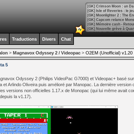
[GK] Isle of Reveries : le j
[GK] Moonlighter 2 : The En
[GK] Capcom relance Monste
[Mo5] Deux inédits du Virtu
ires
Traductions
Divers
Chat
[GK] Le beat'em up The Walk
[GK] Endless Legend 2 : enf
alon
>
Magnavox Odyssey 2 / Videopac
>
O2EM (Unofficial) v1.20 
ta 5
[LS] [PS5] Le WebKit Userl
gnavox Odyssey 2 (Philips VideoPac G7000) et Videopac+ basé s
 et Arlindo Oliveira puis amélioré par Manopac. La dernière version of
[GK] Oubliez Crazy Taxi, S
les versions non officielles 1.17.x de Monopac (qui lui même avait con
epuis la v1.17).
[LS] [Switch] NSZ 5.0.0 es
[GK] No More Room in Hell 2
[GK] Un chatbot Atelier Ryz
[GK] Mémoire cash - Splatte
[GK] Nvidia : le prix des 
[GK] Suikoden Star Leap : 