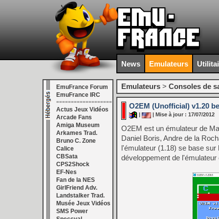
News
Emulateurs
Utilita
Emulateurs
>
Consoles de s
EmuFrance Forum
EmuFrance IRC
===================
O2EM (Unofficial) v1.20 be
Actus Jeux Vidéos
|
| Mise à jour : 17/07/2012
Arcade Fans
Amiga Museum
O2EM est un émulateur de Ma
Arkames Trad.
Daniel Boris, Andre de la Rocha
Bruno C. Zone
l'émulateur (1.18) se base sur 
Calice
CBSata
développement de l'émulateur d
CPS2Shock
EF-Nes
Fan de la NES
GirlFriend Adv.
Landstalker Trad.
Musée Jeux Vidéos
SMS Power