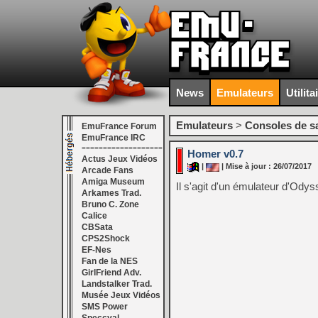
News
Emulateurs
Utilita
Emulateurs
>
Consoles de s
EmuFrance Forum
EmuFrance IRC
===================
Homer v0.7
Actus Jeux Vidéos
|
| Mise à jour : 26/07/2017
Arcade Fans
Amiga Museum
Il s'agit d'un émulateur d'Ody
Arkames Trad.
Bruno C. Zone
Calice
CBSata
CPS2Shock
EF-Nes
Fan de la NES
GirlFriend Adv.
Landstalker Trad.
Musée Jeux Vidéos
SMS Power