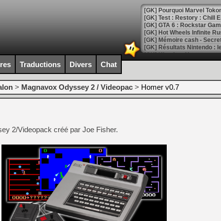
[GK] Pourquoi Marvel Tokon 
[GK] Test : Restory : Chill
[GK] GTA 6 : Rockstar Games
[GK] Hot Wheels Infinite Rus
[GK] Mémoire cash - Secret 
[GK] Résultats Nintendo : 
[GK] Déjà des dégraissage
ires
Traductions
Divers
Chat
[Mo5] Brickboy cherche à r
[GK] Minecraft et ses « Gra
alon
>
Magnavox Odyssey 2 / Videopac
>
Homer v0.7
[GK] Beast of Reincarnation
[GK] Ubisoft : fin de parti
[GK] Mémoire cash - Metroid
[GK] Dan Houser (GTA) défe
ssey 2/Videopack créé par Joe Fisher.
[GK] Comment EA Sports FC
[GK] Crimson Moon : un Dark
[GK] Isle of Reveries : le j
[GK] Moonlighter 2 : The En
[GK] Capcom relance Monste
[Mo5] Deux inédits du Virtu
[GK] Le beat'em up The Walk
[GK] Endless Legend 2 : enf