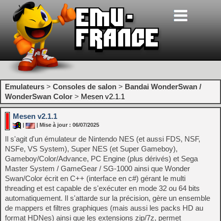
Emulateurs
>
Consoles de salon
>
Bandai WonderSwan /
WonderSwan Color
>
Mesen v2.1.1
Mesen v2.1.1
|
| Mise à jour : 06/07/2025
Il s'agit d'un émulateur de Nintendo NES (et aussi FDS, NSF,
NSFe, VS System), Super NES (et Super Gameboy),
Gameboy/Color/Advance, PC Engine (plus dérivés) et Sega
Master System / GameGear / SG-1000 ainsi que Wonder
Swan/Color écrit en C++ (interface en c#) gérant le multi
threading et est capable de s'exécuter en mode 32 ou 64 bits
automatiquement. Il s'attarde sur la précision, gère un ensemble
de mappers et filtres graphiques (mais aussi les packs HD au
format HDNes) ainsi que les extensions zip/7z, permet