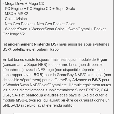
- Mega Drive + Mega CD
- PC Engine + PC Engine CD + SuperGrafx
- MSX + MSX2
- ColecoVision
- Neo Geo Pocket + Neo Geo Pocket Color
- WonderSwan + WonderSwan Color + SwanCrystal + Pocket
Challenge V2
(et
anciennement Nintendo DS
) mais aussi les sous systèmes
BS-X Satellaview et Sufami Turbo.
En fait bsnes existe toujours mais n'est qu'un module de
Higan
(concernant la Super NES) tout comme bnes (non disponible
séparément) avec la NES, bgb (non disponible séparément, et
sans rapport avec
BGB
) pour la GameBoy N&B/Color, bgba (non
disponible séparément) pour la GameBoy Advance et
BWS
pour
la WonderSwan N&B/Color/Crystal etc. Il émule également toutes
les puces d'améliorations supplémentaires: Super FX/FX2, CX4,
DSP, SA-1 et
beaucoup d'autres
et se paye le luxe d'ajouter le
module
MSU-1
(voir
ici
) qui
aurait pu être
ce qu'aurait donné un
SNES-CD si celui-ci avait été rendu public.