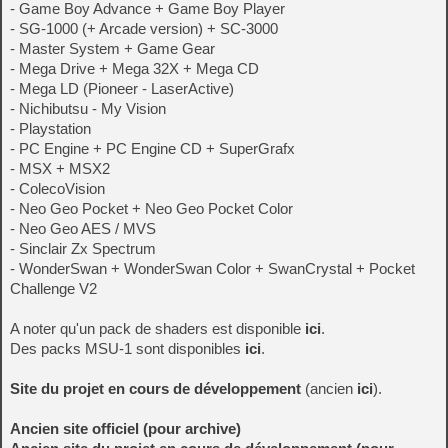
- Game Boy Advance + Game Boy Player
- SG-1000 (+ Arcade version) + SC-3000
- Master System + Game Gear
- Mega Drive + Mega 32X + Mega CD
- Mega LD (Pioneer - LaserActive)
- Nichibutsu - My Vision
- Playstation
- PC Engine + PC Engine CD + SuperGrafx
- MSX + MSX2
- ColecoVision
- Neo Geo Pocket + Neo Geo Pocket Color
- Neo Geo AES / MVS
- Sinclair Zx Spectrum
- WonderSwan + WonderSwan Color + SwanCrystal + Pocket
Challenge V2
A noter qu'un pack de shaders est disponible
ici
.
Des packs MSU-1 sont disponibles
ici
.
Site du projet en cours de développement
(ancien
ici
).
Ancien site officiel (pour archive)