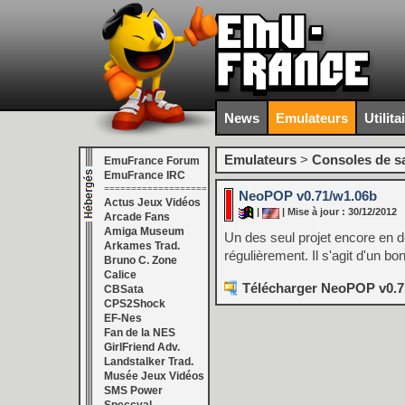
News
Emulateurs
Utilita
Emulateurs
>
Consoles de s
EmuFrance Forum
EmuFrance IRC
===================
NeoPOP v0.71/w1.06b
Actus Jeux Vidéos
|
| Mise à jour : 30/12/2012
Arcade Fans
Amiga Museum
Un des seul projet encore en dé
Arkames Trad.
régulièrement. Il s'agit d'un b
Bruno C. Zone
Calice
Télécharger NeoPOP v0.7
CBSata
CPS2Shock
EF-Nes
Fan de la NES
GirlFriend Adv.
Landstalker Trad.
Musée Jeux Vidéos
SMS Power