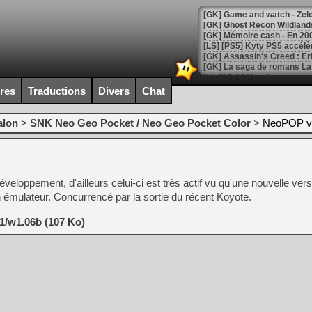
[Mo5] DOOM arrive en cart
[GK] Bethesda fête les 30 
ires
Traductions
Divers
Chat
[GK] Roblox : l'action en B
alon
>
SNK Neo Geo Pocket / Neo Geo Pocket Color
>
NeoPOP v
[GK] Agenda - GeForce NOW
[GK] Devolver Digital en a 
[LS] [PS5] ps5-y2jb-autolo
veloppement, d'ailleurs celui-ci est très actif vu qu'une nouvelle vers
[GK] Pourquoi Marvel Tokon 
on émulateur. Concurrencé par la sortie du récent Koyote.
[GK] Test : Restory : Chill
[GK] GTA 6 : Rockstar Games
1/w1.06b (107 Ko)
[GK] Hot Wheels Infinite Rus
[GK] Mémoire cash - Secret 
[GK] Résultats Nintendo : 
[GK] Déjà des dégraissage
[Mo5] Brickboy cherche à r
[GK] Minecraft et ses « Gra