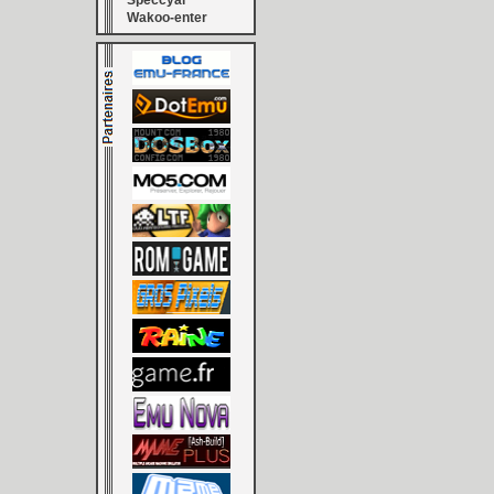
Speccyal
Wakoo-enter