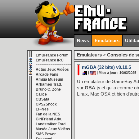
News
Emulateurs
Utilita
Emulateurs
>
Consoles de s
EmuFrance Forum
EmuFrance IRC
===================
mGBA (32 bits) v0.10.5
Actus Jeux Vidéos
|
| Mise à jour : 10/03/2025
Arcade Fans
Amiga Museum
Un émulateur de GameBoy Advan
Arkames Trad.
sur
GBA.js
et qui a comme obje
Bruno C. Zone
Linux, Mac OSX et bien d'aut
Calice
CBSata
CPS2Shock
EF-Nes
Fan de la NES
GirlFriend Adv.
Landstalker Trad.
Musée Jeux Vidéos
SMS Power