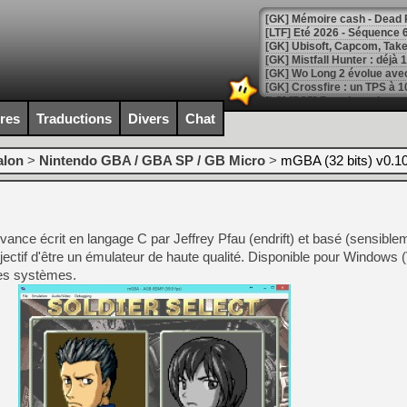
[LTF] Eté 2026 - Séquence 
[GK] Mistfall Hunter : déjà 
[GK] Wo Long 2 évolue avec
[GK] Crossfire : un TPS à 100
[LS] [PS5] Premiers signes 
ires
Traductions
Divers
Chat
alon
>
Nintendo GBA / GBA SP / GB Micro
>
mGBA (32 bits) v0.1
[Mo5] DOOM arrive en cart
[GK] Bethesda fête les 30 
[GK] Roblox : l'action en B
ce écrit en langage C par Jeffrey Pfau (endrift) et basé (sensible
ctif d'être un émulateur de haute qualité. Disponible pour Windows (V
[GK] Agenda - GeForce NOW
res systèmes.
[GK] Devolver Digital en a 
[LS] [PS5] ps5-y2jb-autolo
[GK] Pourquoi Marvel Tokon 
[GK] Test : Restory : Chill
[GK] GTA 6 : Rockstar Games
[GK] Hot Wheels Infinite Rus
[GK] Mémoire cash - Secret 