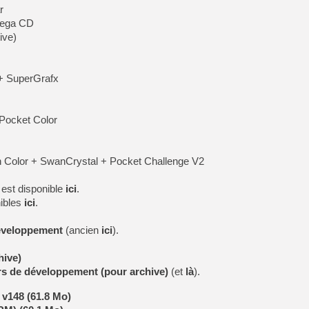
r
Mega CD
ive)
+ SuperGrafx
Pocket Color
olor + SwanCrystal + Pocket Challenge V2
 est disponible
ici
.
ibles
ici
.
développement
(ancien
ici
).
hive)
urs de développement (pour archive)
(et
là
).
 v148 (61.8 Mo)