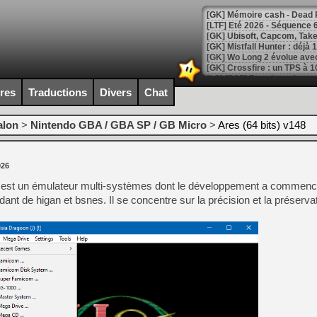
[LTF] Eté 2026 - Séquence 
[GK] Mistfall Hunter : déjà 
[GK] Wo Long 2 évolue avec
[GK] Crossfire : un TPS à 100
[LS] [PS5] Premiers signes 
ires
Traductions
Divers
Chat
alon
>
Nintendo GBA / GBA SP / GB Micro
>
Ares (64 bits) v148
[Mo5] DOOM arrive en cart
[GK] Bethesda fête les 30 
026
[GK] Roblox : l'action en B
s est un émulateur multi-systèmes dont le développement a commenc
nt de higan et bsnes. Il se concentre sur la précision et la préservat
[GK] Agenda - GeForce NOW
[GK] Devolver Digital en a 
[LS] [PS5] ps5-y2jb-autolo
[GK] Pourquoi Marvel Tokon 
[GK] Test : Restory : Chill
[GK] GTA 6 : Rockstar Games
[GK] Hot Wheels Infinite Rus
[GK] Mémoire cash - Secret 