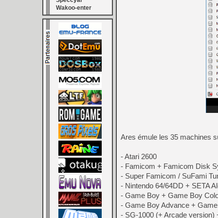
Speccyal
Wakoo-enter
Ares émule les 35 machines s
- Atari 2600
- Famicom + Famicom Disk 
- Super Famicom / SuFami Tur
- Nintendo 64/64DD + SETA Al
- Game Boy + Game Boy Colo
- Game Boy Advance + Game 
- SG-1000 (+ Arcade version)