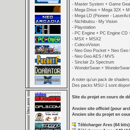
- Master System + Game Gea
- Mega Drive + Mega 32X + 
- Mega LD (Pioneer - LaserAct
- Nichibutsu - My Vision
- Playstation
- PC Engine + PC Engine CD 
- MSX + MSX2
- ColecoVision
- Neo Geo Pocket + Neo Geo 
- Neo Geo AES / MVS
- Sinclair Zx Spectrum
- WonderSwan + WonderSwan C
A noter qu'un pack de shaders
Des packs MSU-1 sont dispon
Site du projet en cours de 
Ancien site officiel (pour arc
Ancien site du projet en co
Télécharger Ares (64 bits)