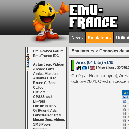
News
Emulateurs
Utilita
Emulateurs
>
Consoles de s
EmuFrance Forum
EmuFrance IRC
===================
Ares (64 bits) v148
Actus Jeux Vidéos
|
| Mise à jour : 30/05/2
Arcade Fans
Amiga Museum
Créé par Near (ex byuu), Are
Arkames Trad.
octobre 2004. C'est un descenda
Bruno C. Zone
Calice
CBSata
CPS2Shock
EF-Nes
Fan de la NES
GirlFriend Adv.
Landstalker Trad.
Musée Jeux Vidéos
SMS Power