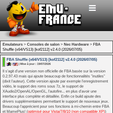
Emulateurs
>
Consoles de salon
>
Nec Hardware
>
FBA
Shuffle (x64/VS13) [kof2112] v2.4.0 (2026/07/05)
FBA Shuffle (x64/VS13) [kof2112] v2.4.0 (2026/07/05)
|
| Mise à jour : 19/07/2026
Il s'agit d'une version non officielle de FBA basée sur la version
0.2.97.43 mais qui ajoute beaucoup de fonctionnalités "inutiles"
(dixit l'auteur). Cette version ajoute par exemple l'enregistrement
vidéo, le support des roms sous 7z, le support de
XAudio2/OpenAL/OpenGL, l'autofire... en plus d'avoir une
interface plus complète et détaillée. Enfin ce build ajoute des
drivers supplémentaires permettant le support de nouveaux jeux.
Beaucoup l'apprécient pour ses fonctions à mi-chemin entre FBA
et MamePlus! (
optimisé pour Vista/7/8/10 (non compatible XP)
)