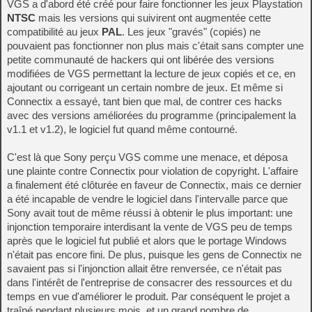
VGS a d'abord été créé pour faire fonctionner les jeux Playstation
NTSC
mais les versions qui suivirent ont augmentée cette
compatibilité au jeux
PAL
. Les jeux "gravés" (copiés) ne
pouvaient pas fonctionner non plus mais c'était sans compter une
petite communauté de hackers qui ont libérée des versions
modifiées de VGS permettant la lecture de jeux copiés et ce, en
ajoutant ou corrigeant un certain nombre de jeux. Et même si
Connectix a essayé, tant bien que mal, de contrer ces hacks
avec des versions améliorées du programme (principalement la
v1.1 et v1.2), le logiciel fut quand même contourné.
C'est là que Sony perçu VGS comme une menace, et déposa
une plainte contre Connectix pour violation de copyright. L'affaire
a finalement été clôturée en faveur de Connectix, mais ce dernier
a été incapable de vendre le logiciel dans l'intervalle parce que
Sony avait tout de même réussi à obtenir le plus important: une
injonction temporaire interdisant la vente de VGS peu de temps
après que le logiciel fut publié et alors que le portage Windows
n'était pas encore fini. De plus, puisque les gens de Connectix ne
savaient pas si l'injonction allait être renversée, ce n'était pas
dans l'intérêt de l'entreprise de consacrer des ressources et du
temps en vue d'améliorer le produit. Par conséquent le projet a
traîné pendant plusieurs mois, et un grand nombre de