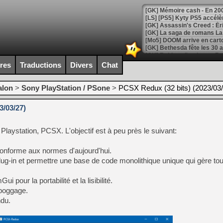
[Mo5] DOOM arrive en cart
[GK] Bethesda fête les 30 
[GK] Roblox : l'action en B
ires
Traductions
Divers
Chat
[GK] Agenda - GeForce NOW
alon
>
Sony PlayStation / PSone
>
PCSX Redux (32 bits) (2023/03/
[GK] Devolver Digital en a 
3/03/27)
[LS] [PS5] ps5-y2jb-autolo
[GK] Pourquoi Marvel Tokon 
 Playstation, PCSX. L'objectif est à peu près le suivant:
[GK] Test : Restory : Chill
[GK] GTA 6 : Rockstar Games
[GK] Hot Wheels Infinite Rus
onforme aux normes d'aujourd'hui.
[GK] Mémoire cash - Secret 
plug-in et permettre une base de code monolithique unique qui gère to
[GK] Résultats Nintendo : 
[GK] Déjà des dégraissage
i pour la portabilité et la lisibilité.
éboggage.
[Mo5] Brickboy cherche à r
[GK] Minecraft et ses « Gra
ndu.
[GK] Beast of Reincarnation
[GK] Ubisoft : fin de parti