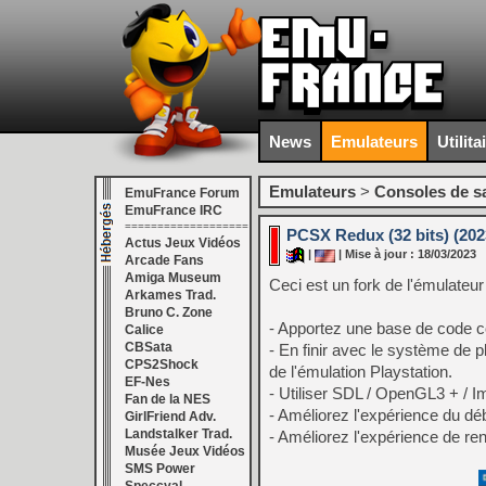
News
Emulateurs
Utilita
Emulateurs
>
Consoles de s
EmuFrance Forum
EmuFrance IRC
===================
PCSX Redux (32 bits) (202
Actus Jeux Vidéos
|
| Mise à jour : 18/03/2023
Arcade Fans
Amiga Museum
Ceci est un fork de l'émulateur
Arkames Trad.
Bruno C. Zone
- Apportez une base de code c
Calice
CBSata
- En finir avec le système de 
CPS2Shock
de l'émulation Playstation.
EF-Nes
- Utiliser SDL / OpenGL3 + / ImGu
Fan de la NES
- Améliorez l'expérience du d
GirlFriend Adv.
Landstalker Trad.
- Améliorez l'expérience de re
Musée Jeux Vidéos
SMS Power