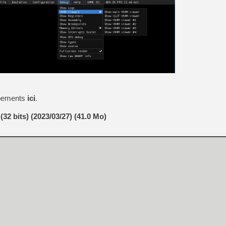
[GK] Mémoire cash - Metroid
[GK] Dan Houser (GTA) défe
[GK] Comment EA Sports FC
[GK] Crimson Moon : un Dark
[GK] Isle of Reveries : le j
[GK] Moonlighter 2 : The En
[GK] Capcom relance Monste
[Mo5] Deux inédits du Virtu
[GK] Le beat'em up The Walk
ppements
ici
.
[GK] Endless Legend 2 : enf
2 bits) (2023/03/27) (41.0 Mo)
[LS] [PS5] Premiers signes 