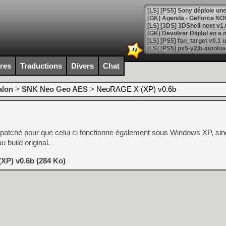
[GK] Agenda - GeForce NOW
[GK] Devolver Digital en a 
[LS] [PS5] ps5-y2jb-autolo
[GK] Pourquoi Marvel Tokon 
ires
Traductions
Divers
Chat
[GK] Test : Restory : Chill
[GK] GTA 6 : Rockstar Games
[GK] Hot Wheels Infinite Rus
alon
>
SNK Neo Geo AES
>
NeoRAGE X (XP) v0.6b
[GK] Mémoire cash - Secret 
[GK] Résultats Nintendo : 
[GK] Déjà des dégraissage
atché pour que celui ci fonctionne également sous Windows XP, sinon
[Mo5] Brickboy cherche à r
[GK] Minecraft et ses « Gra
 build original.
[GK] Beast of Reincarnation
XP) v0.6b (284 Ko)
[GK] Ubisoft : fin de parti
[GK] Mémoire cash - Metroid
[GK] Dan Houser (GTA) défe
[GK] Comment EA Sports FC
[GK] Crimson Moon : un Dark
[GK] Isle of Reveries : le j
[GK] Moonlighter 2 : The En
[GK] Capcom relance Monste