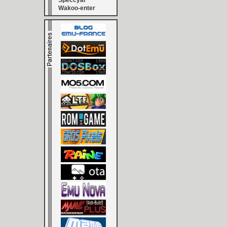
Speccyal
Wakoo-enter