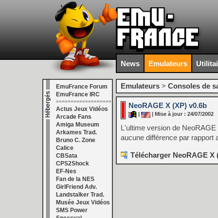
News
Emulateurs
Utilita
Emulateurs
>
Consoles de s
EmuFrance Forum
EmuFrance IRC
===================
NeoRAGE X (XP) v0.6b
Actus Jeux Vidéos
|
| Mise à jour : 24/07/2002
Arcade Fans
Amiga Museum
L'ultime version de NeoRAGE p
Arkames Trad.
aucune différence par rapport au
Bruno C. Zone
Calice
Télécharger NeoRAGE X (
CBSata
CPS2Shock
EF-Nes
Fan de la NES
GirlFriend Adv.
Landstalker Trad.
Musée Jeux Vidéos
SMS Power