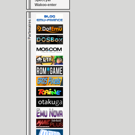
Speccyal
Wakoo-enter