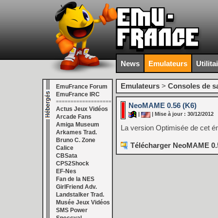
News
Emulateurs
Utilita
Emulateurs
>
Consoles de s
EmuFrance Forum
EmuFrance IRC
===================
NeoMAME 0.56 (K6)
Actus Jeux Vidéos
|
| Mise à jour : 30/12/2012
Arcade Fans
Amiga Museum
La version Optimisée de cet 
Arkames Trad.
Bruno C. Zone
Télécharger NeoMAME 0.5
Calice
CBSata
CPS2Shock
EF-Nes
Fan de la NES
GirlFriend Adv.
Landstalker Trad.
Musée Jeux Vidéos
SMS Power