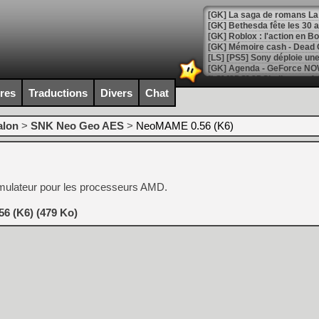
[GK] Bethesda fête les 30 
[GK] Roblox : l'action en B
[GK] Agenda - GeForce NOW
[GK] Devolver Digital en a 
ires
Traductions
Divers
Chat
[LS] [PS5] ps5-y2jb-autolo
alon
>
SNK Neo Geo AES
>
NeoMAME 0.56 (K6)
[GK] Pourquoi Marvel Tokon 
[GK] Test : Restory : Chill
[GK] GTA 6 : Rockstar Games
[GK] Hot Wheels Infinite Rus
[GK] Mémoire cash - Secret 
émulateur pour les processeurs AMD.
[GK] Résultats Nintendo : 
[GK] Déjà des dégraissage
6 (K6) (479 Ko)
[GK] Minecraft et ses « Gra
[GK] Beast of Reincarnation
[GK] Ubisoft : fin de parti
[GK] Mémoire cash - Metroid
[GK] Dan Houser (GTA) défe
[GK] Comment EA Sports FC
[GK] Crimson Moon : un Dark
[GK] Isle of Reveries : le j