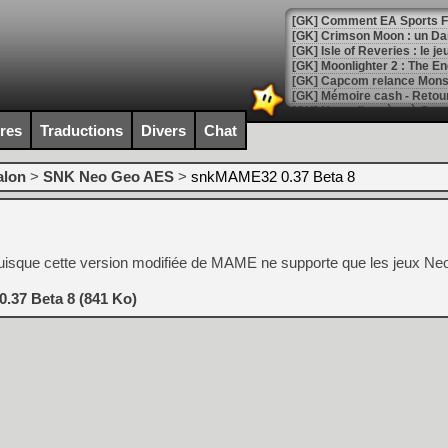
[GK] Comment EA Sports FC
[GK] Crimson Moon : un Dark
[GK] Isle of Reveries : le j
[GK] Moonlighter 2 : The En
[GK] Capcom relance Monste
ires
Traductions
Divers
Chat
[Mo5] Deux inédits du Virtu
[GK] Le beat'em up The Walk
alon
>
SNK Neo Geo AES
>
snkMAME32 0.37 Beta 8
[GK] Endless Legend 2 : enf
sque cette version modifiée de MAME ne supporte que les jeux Ne
[LS] [PS5] Le WebKit Userl
.37 Beta 8 (841 Ko)
[GK] Oubliez Crazy Taxi, S
[LS] [Switch] NSZ 5.0.0 es
[GK] No More Room in Hell 2
[GK] Un chatbot Atelier Ryz
[GK] Mémoire cash - Splatte