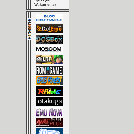
Speccyal
Wakoo-enter