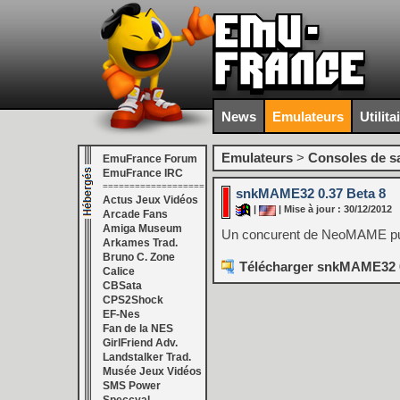
News
Emulateurs
Utilita
Emulateurs
>
Consoles de s
EmuFrance Forum
EmuFrance IRC
===================
snkMAME32 0.37 Beta 8
Actus Jeux Vidéos
|
| Mise à jour : 30/12/2012
Arcade Fans
Amiga Museum
Un concurent de NeoMAME pui
Arkames Trad.
Bruno C. Zone
Télécharger snkMAME32 0
Calice
CBSata
CPS2Shock
EF-Nes
Fan de la NES
GirlFriend Adv.
Landstalker Trad.
Musée Jeux Vidéos
SMS Power