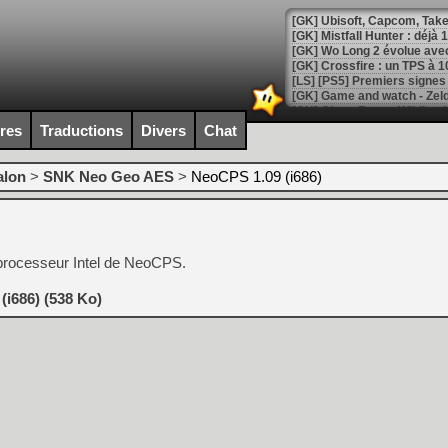
[GK] Mistfall Hunter : déjà 
[GK] Wo Long 2 évolue avec
[GK] Crossfire : un TPS à 100
[LS] [PS5] Premiers signes 
ires
Traductions
Divers
Chat
alon
>
SNK Neo Geo AES
>
NeoCPS 1.09 (i686)
[Mo5] DOOM arrive en cart
[GK] Bethesda fête les 30 
[GK] Roblox : l'action en B
 processeur Intel de NeoCPS.
[GK] Agenda - GeForce NOW
[GK] Devolver Digital en a 
(i686) (538 Ko)
[LS] [PS5] ps5-y2jb-autolo
[GK] Pourquoi Marvel Tokon 
[GK] Test : Restory : Chill
[GK] GTA 6 : Rockstar Games
[GK] Hot Wheels Infinite Rus
[GK] Mémoire cash - Secret 
[GK] Résultats Nintendo : 