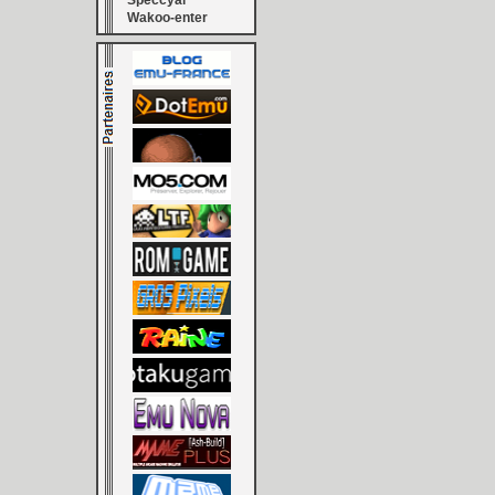
Speccyal
Wakoo-enter