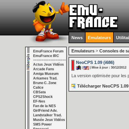
News
Emulateurs
Utilita
Emulateurs
>
Consoles de s
EmuFrance Forum
EmuFrance IRC
===================
NeoCPS 1.09 (i686)
Actus Jeux Vidéos
|
| Mise à jour : 30/12/2012
Arcade Fans
Amiga Museum
La version optimisée pour les
Arkames Trad.
Bruno C. Zone
Télécharger NeoCPS 1.09 
Calice
CBSata
CPS2Shock
EF-Nes
Fan de la NES
GirlFriend Adv.
Landstalker Trad.
Musée Jeux Vidéos
SMS Power