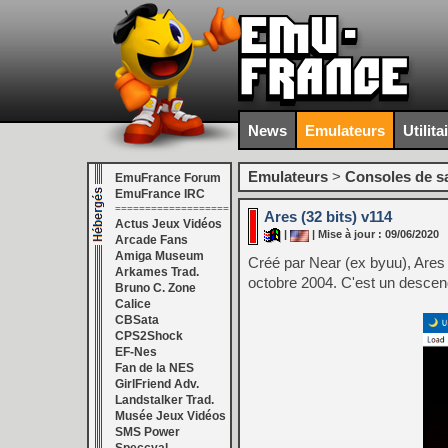
News
Emulateurs
Utilita
Emulateurs
>
Consoles de s
EmuFrance Forum
EmuFrance IRC
===================
Ares (32 bits) v114
Actus Jeux Vidéos
|
| Mise à jour : 09/06/2020
Arcade Fans
Amiga Museum
Créé par Near (ex byuu), Are
Arkames Trad.
octobre 2004. C'est un descenda
Bruno C. Zone
Calice
CBSata
CPS2Shock
EF-Nes
Fan de la NES
GirlFriend Adv.
Landstalker Trad.
Musée Jeux Vidéos
SMS Power