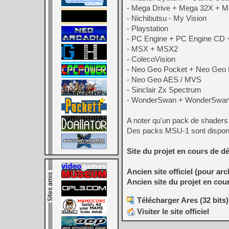
- Mega Drive + Mega 32X + 
- Nichibutsu - My Vision
- Playstation
- PC Engine + PC Engine CD 
- MSX + MSX2
- ColecoVision
- Neo Geo Pocket + Neo Geo 
- Neo Geo AES / MVS
- Sinclair Zx Spectrum
- WonderSwan + WonderSwan C
A noter qu'un pack de shaders
Des packs MSU-1 sont dispon
Site du projet en cours de 
Ancien site officiel (pour arc
Ancien site du projet en co
Télécharger Ares (32 bits)
Visiter le site officiel