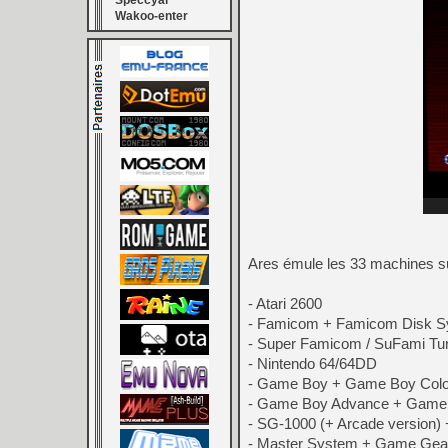
Speccyal
Wakoo-enter
Ares émule les 33 machines s
- Atari 2600
- Famicom + Famicom Disk 
- Super Famicom / SuFami Tur
- Nintendo 64/64DD
- Game Boy + Game Boy Colo
- Game Boy Advance + Game 
- SG-1000 (+ Arcade version)
- Master System + Game Gea