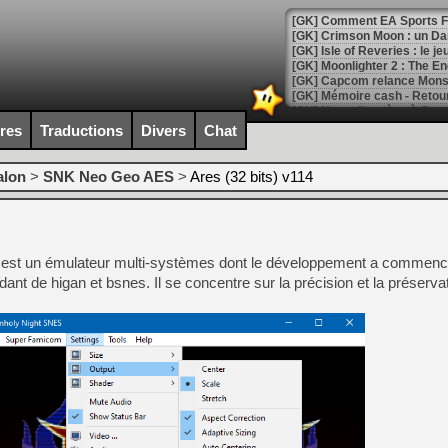
[GK] Comment EA Sports FC
[GK] Crimson Moon : un Dark
[GK] Isle of Reveries : le j
[GK] Moonlighter 2 : The En
[GK] Capcom relance Monste
ires
Traductions
Divers
Chat
[Mo5] Deux inédits du Virtu
[GK] Le beat'em up The Walk
alon
>
SNK Neo Geo AES
>
Ares (32 bits) v114
[GK] Endless Legend 2 : enf
s est un émulateur multi-systèmes dont le développement a commenc
[LS] [PS5] Le WebKit Userl
nt de higan et bsnes. Il se concentre sur la précision et la préservat
[GK] Oubliez Crazy Taxi, S
[LS] [Switch] NSZ 5.0.0 es
[GK] No More Room in Hell 2
[GK] Un chatbot Atelier Ryz
[GK] Mémoire cash - Splatte