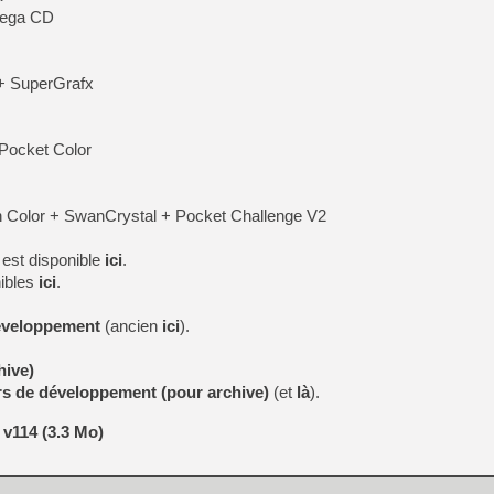
Mega CD
+ SuperGrafx
Pocket Color
olor + SwanCrystal + Pocket Challenge V2
 est disponible
ici
.
ibles
ici
.
développement
(ancien
ici
).
hive)
urs de développement (pour archive)
(et
là
).
 v114 (3.3 Mo)