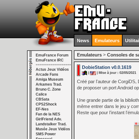
News
Emulateurs
Utilita
Emulateurs
>
Consoles de s
EmuFrance Forum
EmuFrance IRC
===================
DobieStation v0.0.1619
Actus Jeux Vidéos
|
| Mise à jour : 02/05/2021
Arcade Fans
Amiga Museum
Créé par l'auteur de CorgiDS,
Arkames Trad.
de proposer un port Android opti
Bruno C. Zone
Calice
CBSata
Une grande partie de la biblio
CPS2Shock
même entrer dans le jeu y com
EF-Nes
Reste que pour l'instant l'émul
Fan de la NES
GirlFriend Adv.
Landstalker Trad.
Musée Jeux Vidéos
SMS Power