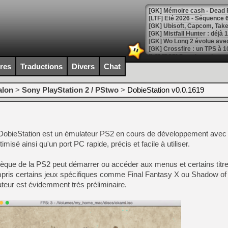
[LTF] Eté 2026 - Séquence 
[GK] Mistfall Hunter : déjà 
[GK] Wo Long 2 évolue avec
[GK] Crossfire : un TPS à 100
[LS] [PS5] Premiers signes 
ires
Traductions
Divers
Chat
alon
>
Sony PlayStation 2 / PStwo
>
DobieStation v0.0.1619
[Mo5] DOOM arrive en cart
[GK] Bethesda fête les 30 
[GK] Roblox : l'action en B
 DobieStation est un émulateur PS2 en cours de développement avec p
misé ainsi qu'un port PC rapide, précis et facile à utiliser.
[GK] Agenda - GeForce NOW
thèque de la PS2 peut démarrer ou accéder aux menus et certains titr
[GK] Devolver Digital en a 
pris certains jeux spécifiques comme Final Fantasy X ou Shadow of
[LS] [PS5] ps5-y2jb-autolo
ateur est évidemment très préliminaire.
[GK] Pourquoi Marvel Tokon 
[GK] Test : Restory : Chill
[GK] GTA 6 : Rockstar Games
[GK] Hot Wheels Infinite Rus
[GK] Mémoire cash - Secret 