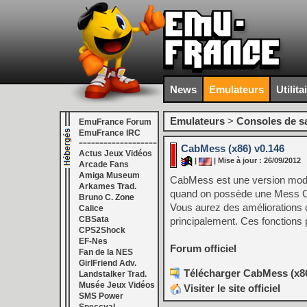
News
Emulateurs
Utilita
Emulateurs
>
Consoles de s
EmuFrance Forum
EmuFrance IRC
===================
CabMess (x86) v0.146
Actus Jeux Vidéos
|
| Mise à jour : 26/09/2012
Arcade Fans
Amiga Museum
CabMess est une version modif
Arkames Trad.
quand on possède une Mess C
Bruno C. Zone
Vous aurez des améliorations c
Calice
CBSata
principalement. Ces fonctions
CPS2Shock
EF-Nes
Forum officiel
Fan de la NES
GirlFriend Adv.
Télécharger CabMess (x86
Landstalker Trad.
Musée Jeux Vidéos
Visiter le site officiel
SMS Power