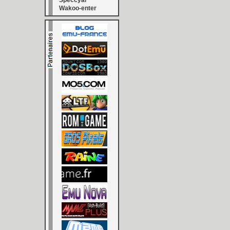
Speccyal
Wakoo-enter