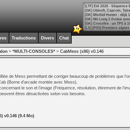
[LTF] Eté 2026 - Séquence 
[GK] Mistfall Hunter : déjà 
[GK] Wo Long 2 évolue avec
[GK] Crossfire : un TPS à 100
[LS] [PS5] Premiers signes 
ires
Traductions
Divers
Chat
alon
>
*MULTI-CONSOLES*
>
CabMess (x86) v0.146
[Mo5] DOOM arrive en cart
[GK] Bethesda fête les 30 
[GK] Roblox : l'action en B
iée de Mess permettant de corriger beaucoup de problèmes que l'on
[GK] Agenda - GeForce NOW
ab (Borne d'arcade montée avec Mess).
oncernant le son et l'image (Fréquence, résolution, étirement de l'ima
[GK] Devolver Digital en a 
 peuvent êtres désactivées selon vos besoins.
[LS] [PS5] ps5-y2jb-autolo
[GK] Pourquoi Marvel Tokon 
[GK] Test : Restory : Chill
[GK] GTA 6 : Rockstar Games
) v0.146 (9.4 Mo)
[GK] Hot Wheels Infinite Rus
[GK] Mémoire cash - Secret 
[GK] Résultats Nintendo : 