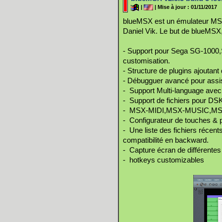
|
| Mise à jour : 01/11/2017
blueMSX est un émulateur MSX 
Daniel Vik. Le but de blueMSX, 
- Support pour Sega SG-1000
customisation.
- Structure de plugins ajouta
- Débugguer avancé pour ass
- Support Multi-language avec 
- Support de fichiers pour 
- MSX-MIDI,MSX-MUSIC,MSX-A
- Configurateur de touches & 
- Une liste des fichiers récen
compatibilité en backward.
- Capture écran de différentes 
- hotkeys customizables