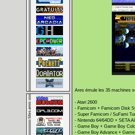
Ares émule les 35 machines s
- Atari 2600
- Famicom + Famicom Disk 
- Super Famicom / SuFami Tur
- Nintendo 64/64DD + SETA Al
- Game Boy + Game Boy Colo
- Game Boy Advance + Game 