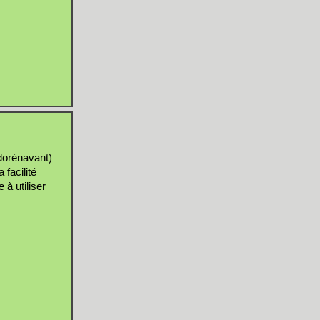
 dorénavant)
 facilité
 à utiliser