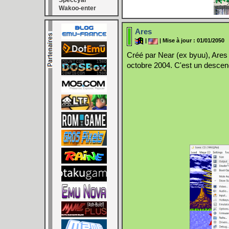
Speccyal
Wakoo-enter
Ares
|
| Mise à jour : 01/01/2050
Créé par Near (ex byuu), Are
octobre 2004. C'est un descenda