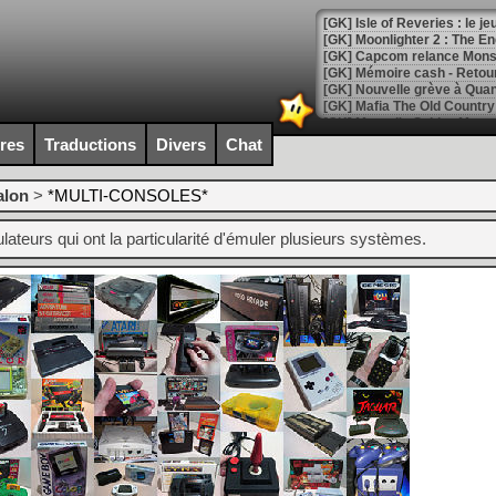
[GK] Isle of Reveries : le j
[GK] Moonlighter 2 : The En
[GK] Capcom relance Monste
[Mo5] Deux inédits du Virtu
ires
Traductions
Divers
Chat
[GK] Le beat'em up The Walk
[GK] Endless Legend 2 : enf
alon
>
*MULTI-CONSOLES*
ateurs qui ont la particularité d'émuler plusieurs systèmes.
[LS] [PS5] Le WebKit Userl
[GK] Oubliez Crazy Taxi, S
[LS] [Switch] NSZ 5.0.0 es
[GK] No More Room in Hell 2
[GK] Un chatbot Atelier Ryz
[GK] Mémoire cash - Splatte
[GK] Nvidia : le prix des 
[GK] Suikoden Star Leap : 