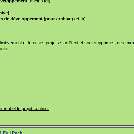
développement
(ancien
ici
).
hive)
urs de développement (pour archive)
(et
là
).
éfinitivement et tous ses projets s'arrêtent et sont supprimés, des mir
ants:
lement et le projet continu.
1 Full Pack