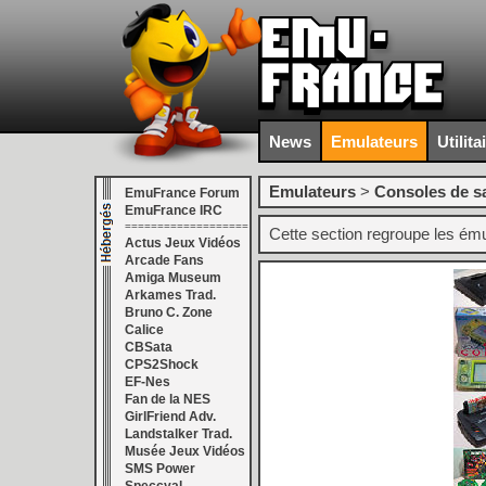
News
Emulateurs
Utilita
Emulateurs
>
Consoles de s
EmuFrance Forum
EmuFrance IRC
===================
Cette section regroupe les émul
Actus Jeux Vidéos
Arcade Fans
Amiga Museum
Arkames Trad.
Bruno C. Zone
Calice
CBSata
CPS2Shock
EF-Nes
Fan de la NES
GirlFriend Adv.
Landstalker Trad.
Musée Jeux Vidéos
SMS Power