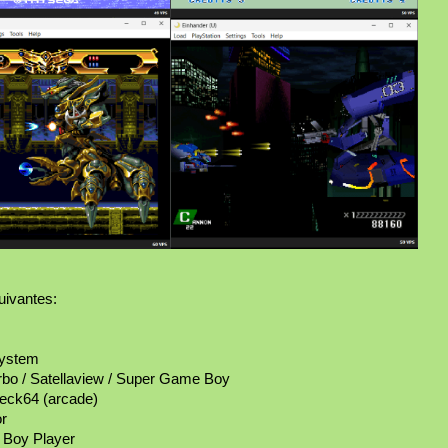
uivantes:
System
bo / Satellaview / Super Game Boy
eck64 (arcade)
r
Boy Player