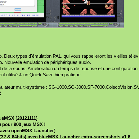
. Deux types d'émulation PAL, qui vous rappelleront les vieilles télév
o. Nouvelle émulation de périphériques audio.
et de la souris. Amélioration du temps de réponse et une configuratio
nt utilisé & un Quick Save bien pratique.
ulateur multi-système : SG-1000,SC-3000,SF-7000,ColecoVision,SV
R
lueMSX (20121111)
) pour 900 jeux MSX !
lus avec openMSX Launcher)
(32 & 64bits) avec blueMSX Launcher extra-screenshots v1.6