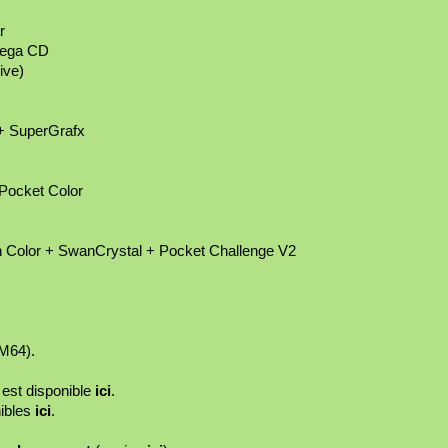
r
Mega CD
ive)
+ SuperGrafx
Pocket Color
olor + SwanCrystal + Pocket Challenge V2
M64).
 est disponible
ici
.
ibles
ici
.