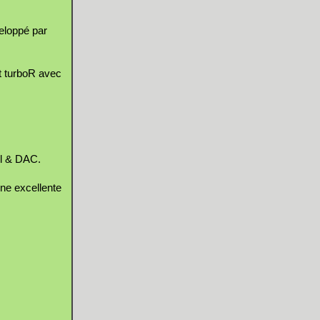
eloppé par
 turboR avec
l & DAC.
une excellente