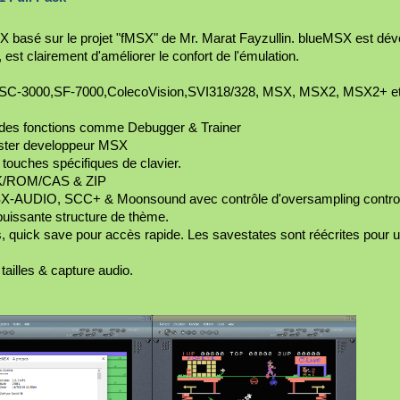
basé sur le projet "fMSX" de Mr. Marat Fayzullin. blueMSX est dév
est clairement d'améliorer le confort de l'émulation.
,SC-3000,SF-7000,ColecoVision,SVI318/328, MSX, MSX2, MSX2+ et
nt des fonctions comme Debugger & Trainer
ister developpeur MSX
touches spécifiques de clavier.
DSK/ROM/CAS & ZIP
UDIO, SCC+ & Moonsound avec contrôle d'oversampling contro
puissante structure de thème.
ts, quick save pour accès rapide. Les savestates sont réécrites pour 
tailles & capture audio.