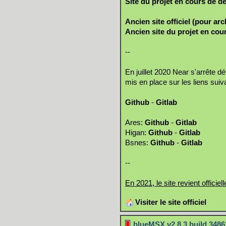
Site du projet en cours de 
Ancien site officiel (pour arc
Ancien site du projet en co
--
En juillet 2020 Near s'arrête d
mis en place sur les liens suiv
Github
-
Gitlab
Ares:
Github
-
Gitlab
Higan:
Github
-
Gitlab
Bsnes:
Github
-
Gitlab
--
En 2021, le site revient officiel
Visiter le site officiel
blueMSX v2.8.3 build 3486