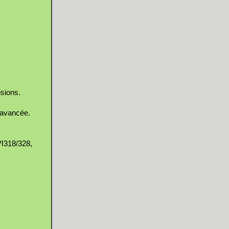
isions.
n avancée.
I318/328,