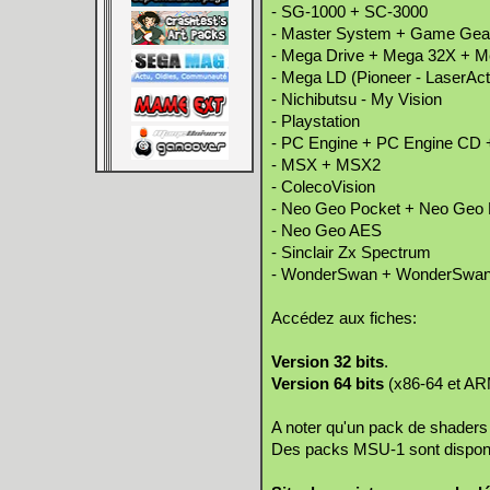
- SG-1000 + SC-3000
- Master System + Game Gea
- Mega Drive + Mega 32X + 
- Mega LD (Pioneer - LaserAct
- Nichibutsu - My Vision
- Playstation
- PC Engine + PC Engine CD 
- MSX + MSX2
- ColecoVision
- Neo Geo Pocket + Neo Geo 
- Neo Geo AES
- Sinclair Zx Spectrum
- WonderSwan + WonderSwan C
Accédez aux fiches:
Version 32 bits
.
Version 64 bits
(x86-64 et AR
A noter qu'un pack de shaders
Des packs MSU-1 sont dispon