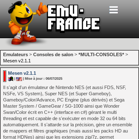
Emulateurs
>
Consoles de salon
>
*MULTI-CONSOLES*
>
Mesen v2.1.1
Mesen v2.1.1
|
| Mise à jour : 06/07/2025
Il s'agit d'un émulateur de Nintendo NES (et aussi FDS, NSF,
NSFe, VS System), Super NES (et Super Gameboy),
Gameboy/Color/Advance, PC Engine (plus dérivés) et Sega
Master System / GameGear / SG-1000 ainsi que Wonder
Swan/Color écrit en C++ (interface en c#) gérant le multi
threading et est capable de s'exécuter en mode 32 ou 64 bits
automatiquement. Il s'attarde sur la précision, gère un ensemble
de mappers et filtres graphiques (mais aussi les packs HD au
format HDNes) ainsi que les extensions zip/7z, permet