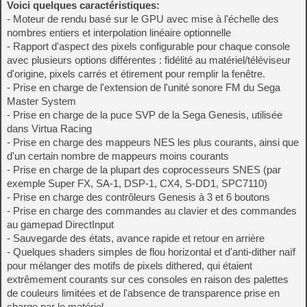
Voici quelques caractéristiques:
- Moteur de rendu basé sur le GPU avec mise à l'échelle des
nombres entiers et interpolation linéaire optionnelle
- Rapport d'aspect des pixels configurable pour chaque console
avec plusieurs options différentes : fidélité au matériel/téléviseur
d'origine, pixels carrés et étirement pour remplir la fenêtre.
- Prise en charge de l'extension de l'unité sonore FM du Sega
Master System
- Prise en charge de la puce SVP de la Sega Genesis, utilisée
dans Virtua Racing
- Prise en charge des mappeurs NES les plus courants, ainsi que
d'un certain nombre de mappeurs moins courants
- Prise en charge de la plupart des coprocesseurs SNES (par
exemple Super FX, SA-1, DSP-1, CX4, S-DD1, SPC7110)
- Prise en charge des contrôleurs Genesis à 3 et 6 boutons
- Prise en charge des commandes au clavier et des commandes
au gamepad DirectInput
- Sauvegarde des états, avance rapide et retour en arrière
- Quelques shaders simples de flou horizontal et d'anti-dither naïf
pour mélanger des motifs de pixels dithered, qui étaient
extrêmement courants sur ces consoles en raison des palettes
de couleurs limitées et de l'absence de transparence prise en
charge par le matériel.