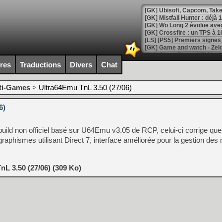
[GK] Mistfall Hunter : déjà 
[GK] Wo Long 2 évolue avec
[GK] Crossfire : un TPS à 100
[LS] [PS5] Premiers signes 
ires
Traductions
Divers
Chat
ti-Games
>
Ultra64Emu TnL 3.50 (27/06)
[Mo5] DOOM arrive en cart
[GK] Bethesda fête les 30 
6)
[GK] Roblox : l'action en B
uild non officiel basé sur U64Emu v3.05 de RCP, celui-ci corrige que
[GK] Agenda - GeForce NOW
graphismes utilisant Direct 7, interface améliorée pour la gestion des 
[GK] Devolver Digital en a 
[LS] [PS5] ps5-y2jb-autolo
L 3.50 (27/06) (309 Ko)
[GK] Pourquoi Marvel Tokon 
[GK] Test : Restory : Chill
[GK] GTA 6 : Rockstar Games
[GK] Hot Wheels Infinite Rus
[GK] Mémoire cash - Secret 
[GK] Résultats Nintendo : 