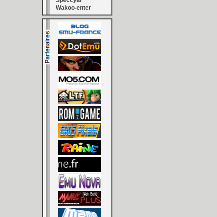
Speccyal
Wakoo-enter