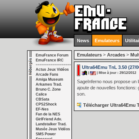
News
Emulateurs
Utilita
Emulateurs
>
Arcades
>
Mul
EmuFrance Forum
EmuFrance IRC
===================
Ultra64Emu TnL 3.50 (27/0
Actus Jeux Vidéos
|
| Mise à jour : 29/12/2012
Arcade Fans
Amiga Museum
SageInferno nous propose un b
Arkames Trad.
ajoute de nouvelles fonctions: 
Bruno C. Zone
son.
Calice
CBSata
CPS2Shock
Télécharger Ultra64Emu Tn
EF-Nes
Fan de la NES
GirlFriend Adv.
Landstalker Trad.
Musée Jeux Vidéos
SMS Power