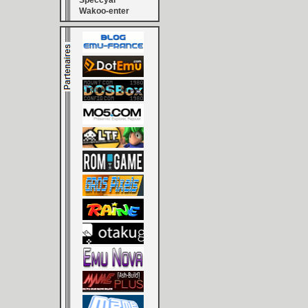
Speccyal
Wakoo-enter