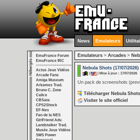
News
Emulateurs
Utilita
Emulateurs
>
Arcades
>
Neb
EmuFrance Forum
EmuFrance IRC
===================
Nebula Shots (17/07/2026)
Actus Jeux Vidéos
|
| Mise à jour : 17/07/2026
Arcade Fans
Amiga Museum
Un pack de screenshots (previe
Arkames Trad.
Bruno C. Zone
Télécharger Nebula Shots 
Calice
Visiter le site officiel
CBSata
CPS2Shock
EF-Nes
Fan de la NES
GirlFriend Adv.
Landstalker Trad.
Musée Jeux Vidéos
SMS Power