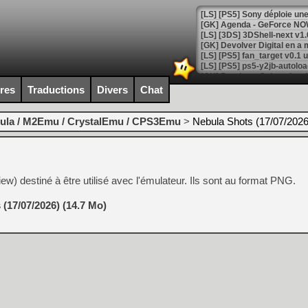
[GK] Agenda - GeForce NOW
[GK] Devolver Digital en a 
[LS] [PS5] ps5-y2jb-autolo
[GK] Pourquoi Marvel Tokon 
ires
Traductions
Divers
Chat
[GK] Test : Restory : Chill
[GK] GTA 6 : Rockstar Games
[GK] Hot Wheels Infinite Rus
ula / M2Emu / CrystalEmu / CPS3Emu
>
Nebula Shots (17/07/2026
[GK] Mémoire cash - Secret 
[GK] Résultats Nintendo : 
[GK] Déjà des dégraissage
w) destiné à être utilisé avec l'émulateur. Ils sont au format PNG.
[Mo5] Brickboy cherche à r
[GK] Minecraft et ses « Gra
(17/07/2026) (14.7 Mo)
[GK] Beast of Reincarnation
[GK] Ubisoft : fin de parti
[GK] Mémoire cash - Metroid
[GK] Dan Houser (GTA) défe
[GK] Comment EA Sports FC
[GK] Crimson Moon : un Dark
[GK] Isle of Reveries : le j
[GK] Moonlighter 2 : The En
[GK] Capcom relance Monste