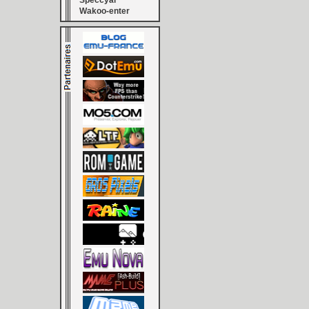
Speccyal
Wakoo-enter