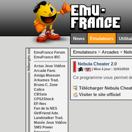
News
Emulateurs
Utilita
Emulateurs
>
Arcades
>
Neb
EmuFrance Forum
EmuFrance IRC
===================
Nebula Cheater 2.0
Actus Jeux Vidéos
|
| Mise à jour : 11/01/2010
Arcade Fans
Amiga Museum
Ce programme vous permet de 
Arkames Trad.
Bruno C. Zone
Télécharger Nebula Cheate
Calice
Visiter le site officiel
CBSata
CPS2Shock
EF-Nes
Fan de la NES
GirlFriend Adv.
Landstalker Trad.
Musée Jeux Vidéos
SMS Power