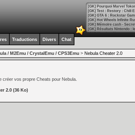
[GK] Pourquoi Marvel Tokon 
[GK] Test : Restory : Chill
[GK] GTA 6 : Rockstar Games
[GK] Hot Wheels Infinite Rus
[GK] Mémoire cash - Secret 
[GK] Résultats Nintendo : 
[GK] Déjà des dégraissage
ires
Traductions
Divers
Chat
[Mo5] Brickboy cherche à r
[GK] Minecraft et ses « Gra
ula / M2Emu / CrystalEmu / CPS3Emu
>
Nebula Cheater 2.0
[GK] Beast of Reincarnation
[GK] Ubisoft : fin de parti
[GK] Mémoire cash - Metroid
[GK] Dan Houser (GTA) défe
créer vos propre Cheats pour Nebula.
[GK] Comment EA Sports FC
[GK] Crimson Moon : un Dark
[GK] Isle of Reveries : le j
r 2.0 (36 Ko)
[GK] Moonlighter 2 : The En
[GK] Capcom relance Monste
[Mo5] Deux inédits du Virtu
[GK] Le beat'em up The Walk
[GK] Endless Legend 2 : enf