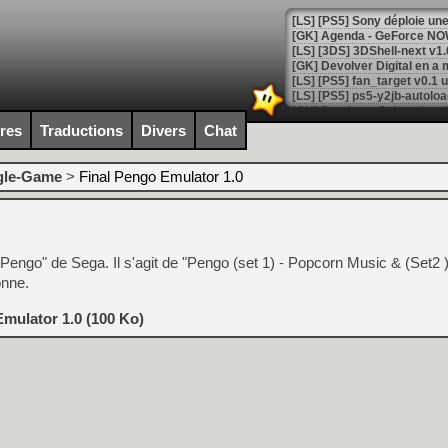
[GK] Agenda - GeForce NOW
[GK] Devolver Digital en a 
[LS] [PS5] ps5-y2jb-autolo
[GK] Pourquoi Marvel Tokon 
ires
Traductions
Divers
Chat
[GK] Test : Restory : Chill
[GK] GTA 6 : Rockstar Games
[GK] Hot Wheels Infinite Rus
gle-Game
>
Final Pengo Emulator 1.0
[GK] Mémoire cash - Secret 
[GK] Résultats Nintendo : 
[GK] Déjà des dégraissage
"Pengo" de Sega. Il s'agit de "Pengo (set 1) - Popcorn Music & (Set2 
[Mo5] Brickboy cherche à r
[GK] Minecraft et ses « Gra
onne.
[GK] Beast of Reincarnation
mulator 1.0 (100 Ko)
[GK] Ubisoft : fin de parti
[GK] Mémoire cash - Metroid
[GK] Dan Houser (GTA) défe
[GK] Comment EA Sports FC
[GK] Crimson Moon : un Dark
[GK] Isle of Reveries : le j
[GK] Moonlighter 2 : The En
[GK] Capcom relance Monste