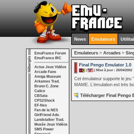
News
Emulateurs
Utilita
Emulateurs
>
Arcades
>
Sin
EmuFrance Forum
EmuFrance IRC
===================
Final Pengo Emulator 1.0
Actus Jeux Vidéos
|
| Mise à jour : 26/04/2002
Arcade Fans
Amiga Museum
Cet émulateur supporte le jeu 
Arkames Trad.
MAME. L'émulation est très b
Bruno C. Zone
Calice
Télécharger Final Pengo E
CBSata
CPS2Shock
EF-Nes
Fan de la NES
GirlFriend Adv.
Landstalker Trad.
Musée Jeux Vidéos
SMS Power