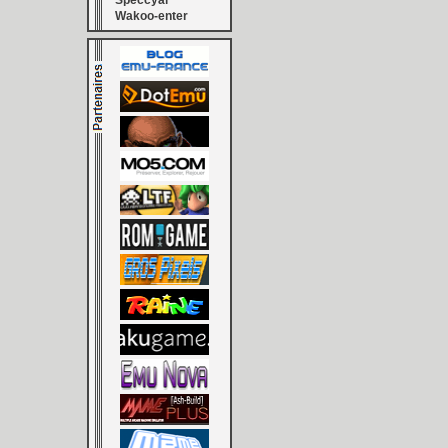
Speccyal
Wakoo-enter