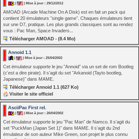
|
| Mise à jour : 29/12/2012
AMOAD (Arcade Machine On A Disk) est en fait un pack qui
contient 20 émulateurs "single game". Chaques émulateurs tient
sur une D7, pratique. Les plus grands classiques sont au rendez
vous : Pac Man, Space Invaders...
Télécharger AMOAD - (8.4 Mo)
Annoid 1.1
|
| Mise à jour : 25/04/2002
Cet émulateur supporte le jeu "Annoid" via un set de rom Bootleg
(c'est a dire pirate). Il s'agit du set "Arkanoid (Tayto bootleg,
Japanese)" dans MAME.
Télécharger Annoid 1.1 (627 Ko)
Visiter le site officiel
AsciiPac First rel.
|
| Mise à jour : 26/04/2002
Cet émulateur supporte le jeu "Pac Man" de Namco. Il s'agit du
set "PuckMan (Japan Set 1)" dans MAME. Il s'agit du 2nd
émulateur de son auteur Mike Green, son projet le plus connu