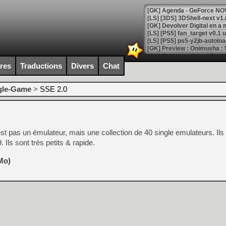
[GK] Agenda - GeForce NOW
[GK] Devolver Digital en a 
[LS] [PS5] ps5-y2jb-autolo
[GK] Pourquoi Marvel Tokon 
[GK] Test : Restory : Chill
ires
Traductions
Divers
Chat
[GK] GTA 6 : Rockstar Games
[GK] Hot Wheels Infinite Rus
[GK] Mémoire cash - Secret 
gle-Game
>
SSE 2.0
[GK] Résultats Nintendo : 
[GK] Déjà des dégraissage
[Mo5] Brickboy cherche à r
est pas un émulateur, mais une collection de 40 single emulateurs. Il
[GK] Minecraft et ses « Gra
Ils sont très petits & rapide.
[GK] Beast of Reincarnation
[GK] Ubisoft : fin de parti
Mo)
[GK] Mémoire cash - Metroid
[GK] Dan Houser (GTA) défe
[GK] Comment EA Sports FC
[GK] Crimson Moon : un Dark
[GK] Isle of Reveries : le j
[GK] Moonlighter 2 : The En
[GK] Capcom relance Monste