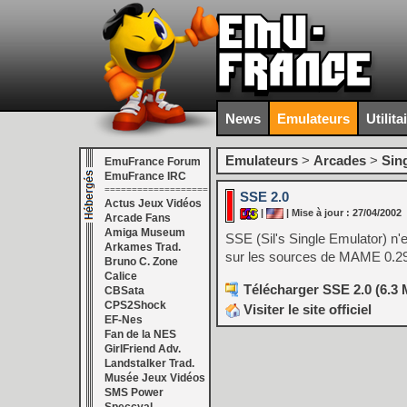
News
Emulateurs
Utilita
Emulateurs
>
Arcades
>
Sin
EmuFrance Forum
EmuFrance IRC
===================
SSE 2.0
Actus Jeux Vidéos
|
| Mise à jour : 27/04/2002
Arcade Fans
Amiga Museum
SSE (Sil's Single Emulator) n'
Arkames Trad.
sur les sources de MAME 0.29. 
Bruno C. Zone
Calice
Télécharger SSE 2.0 (6.3 
CBSata
CPS2Shock
Visiter le site officiel
EF-Nes
Fan de la NES
GirlFriend Adv.
Landstalker Trad.
Musée Jeux Vidéos
SMS Power