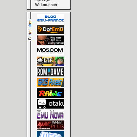
Speccyal
Wakoo-enter