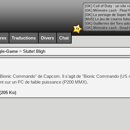
[GK] Le portage de Super M
[Mo5] Le jeu de course fut
[GK] Guillermo del Toro ado
[LTF] Eté 2026 - Séquence 
ires
Traductions
Divers
Chat
[GK] Mistfall Hunter : déjà 
[GK] Wo Long 2 évolue avec
[GK] Crossfire : un TPS à 100
gle-Game
>
Slutte! Bligh
[LS] [PS5] Premiers signes 
 "Bionic Commando" de Capcom. Il s'agit de "Bionic Commando (US s
nt sur un PC de faible puissance (P200 MMX).
[Mo5] DOOM arrive en cart
[GK] Bethesda fête les 30 
 (205 Ko)
[GK] Roblox : l'action en B
[GK] Agenda - GeForce NOW
[GK] Devolver Digital en a 
[LS] [PS5] ps5-y2jb-autolo