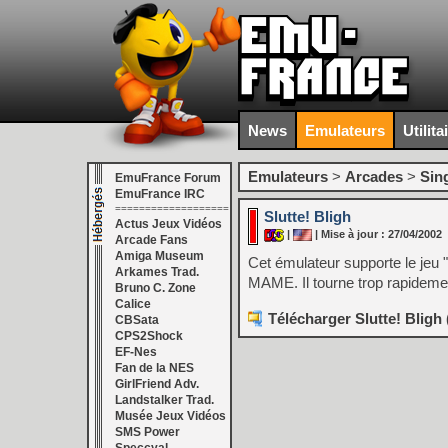
News
Emulateurs
Utilita
Emulateurs
>
Arcades
>
Sin
EmuFrance Forum
EmuFrance IRC
===================
Slutte! Bligh
Actus Jeux Vidéos
|
| Mise à jour : 27/04/2002
Arcade Fans
Amiga Museum
Cet émulateur supporte le jeu
Arkames Trad.
MAME. Il tourne trop rapideme
Bruno C. Zone
Calice
Télécharger Slutte! Bligh
CBSata
CPS2Shock
EF-Nes
Fan de la NES
GirlFriend Adv.
Landstalker Trad.
Musée Jeux Vidéos
SMS Power