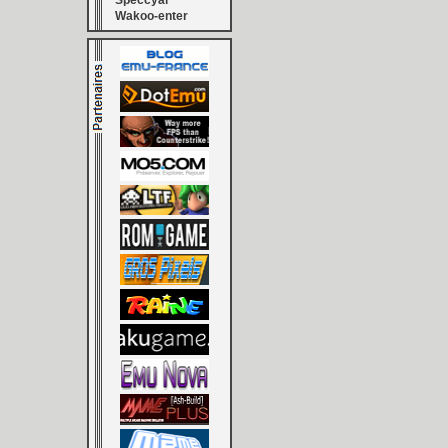
Speccyal
Wakoo-enter