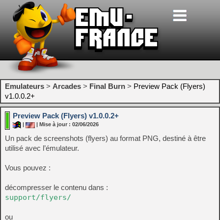
Emulateurs
>
Arcades
>
Final Burn
>
Preview Pack (Flyers)
v1.0.0.2+
Preview Pack (Flyers) v1.0.0.2+
|
| Mise à jour : 02/06/2026
Un pack de screenshots (flyers) au format PNG, destiné à être
utilisé avec l’émulateur.
Vous pouvez :
décompresser le contenu dans :
support/flyers/
ou