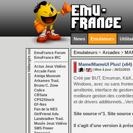
News
Emulateurs
Utilita
Emulateurs
>
Arcades
>
MAM
EmuFrance Forum
EmuFrance IRC
===================
Mame/MameUI Plus! (x64) 
Actus Jeux Vidéos
|
| Mise à jour : 26/11/2015
Arcade Fans
Amiga Museum
Créé par BUT, Emuman, K&K, S
Arkames Trad.
Windows, avec ou sans frontend.
Bruno C. Zone
améliorée, interface de gestio
Calice
CBSata
meilleure gestion des contrôle
CPS2Shock
et de drivers additionnels...Ve
EF-Nes
Fan de la NES
Site source n°1
.
Site source 
GirlFriend Adv.
Landstalker Trad.
Musée Jeux Vidéos
Il s'agit d'une version à pré
SMS Power