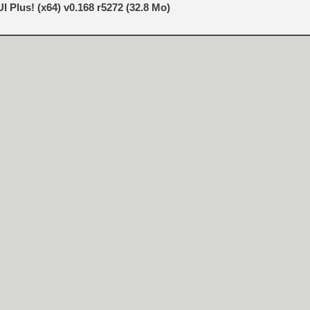
Plus! (x64) v0.168 r5272 (32.8 Mo)
[Mo5] Deux inédits du Virtu
[GK] Le beat'em up The Walk
[GK] Endless Legend 2 : enf
[LS] [PS5] Le WebKit Userl
[GK] Oubliez Crazy Taxi, S
[LS] [Switch] NSZ 5.0.0 es
[GK] No More Room in Hell 2