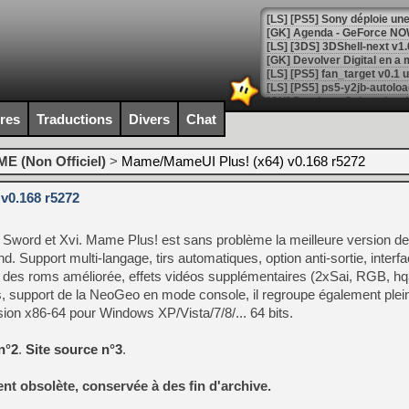
[GK] Agenda - GeForce NOW
[GK] Devolver Digital en a 
[LS] [PS5] ps5-y2jb-autolo
[GK] Pourquoi Marvel Tokon 
ires
Traductions
Divers
Chat
[GK] Test : Restory : Chill
[GK] GTA 6 : Rockstar Games
[GK] Hot Wheels Infinite Rus
E (Non Officiel)
>
Mame/MameUI Plus! (x64) v0.168 r5272
[GK] Mémoire cash - Secret 
[GK] Résultats Nintendo : 
v0.168 r5272
[GK] Déjà des dégraissage
word et Xvi. Mame Plus! est sans problème la meilleure version 
[Mo5] Brickboy cherche à r
[GK] Minecraft et ses « Gra
 Support multi-langage, tirs automatiques, option anti-sortie, interfa
n des roms améliorée, effets vidéos supplémentaires (2xSai, RGB, hq
[GK] Beast of Reincarnation
s, support de la NeoGeo en mode console, il regroupe également plein
[GK] Ubisoft : fin de parti
[GK] Mémoire cash - Metroid
rsion x86-64 pour Windows XP/Vista/7/8/... 64 bits.
[GK] Dan Houser (GTA) défe
[GK] Comment EA Sports FC
n°2
.
Site source n°3
.
[GK] Crimson Moon : un Dark
[GK] Isle of Reveries : le j
[GK] Moonlighter 2 : The En
sent obsolète, conservée à des fin d'archive.
[GK] Capcom relance Monste