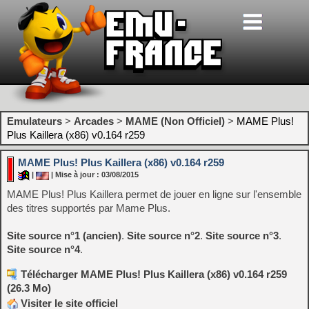
Emulateurs
>
Arcades
>
MAME (Non Officiel)
>
MAME Plus!
Plus Kaillera (x86) v0.164 r259
MAME Plus! Plus Kaillera (x86) v0.164 r259
|
| Mise à jour : 03/08/2015
MAME Plus! Plus Kaillera permet de jouer en ligne sur l'ensemble
des titres supportés par Mame Plus.
Site source n°1
(ancien)
.
Site source n°2
.
Site source n°3
.
Site source n°4
.
Télécharger MAME Plus! Plus Kaillera (x86) v0.164 r259
(26.3 Mo)
Visiter le site officiel